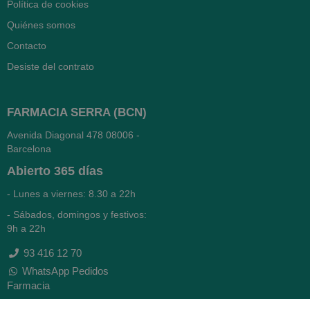
Política de cookies
Quiénes somos
Contacto
Desiste del contrato
FARMACIA SERRA (BCN)
Avenida Diagonal 478
08006 -
Barcelona
Abierto
365 días
- Lunes a viernes: 8.30 a 22h
- Sábados, domingos y festivos:
9h a 22h
93 416 12 70
WhatsApp Pedidos
Farmacia