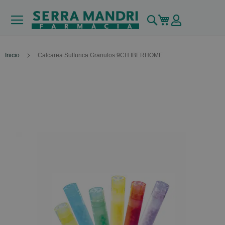
Buscar
Mi carrito
Inicio
Calcarea Sulfurica Granulos 9CH IBERHOME
Skip
to
the
end
of
the
images
gallery