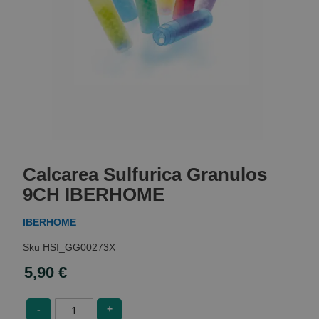
Skip
to
Calcarea Sulfurica Granulos
the
beginning
9CH IBERHOME
of
the
IBERHOME
images
gallery
HSI_GG00273X
5,90 €
-
+