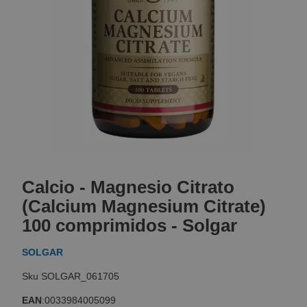
Skip
to
Calcio - Magnesio Citrato
the
beginning
(Calcium Magnesium Citrate)
of
100 comprimidos - Solgar
the
images
SOLGAR
gallery
SOLGAR_061705
EAN
:
0033984005099