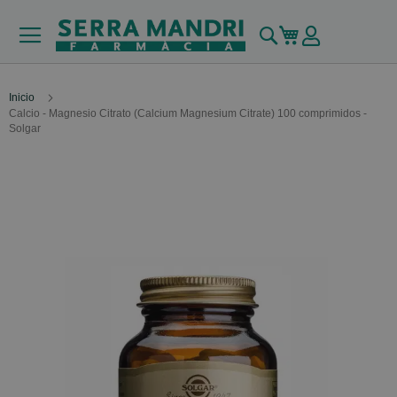
Buscar
Mi carrito
Inicio
Calcio - Magnesio Citrato (Calcium Magnesium Citrate) 100 comprimidos -
Solgar
Skip
to
the
end
of
the
images
gallery