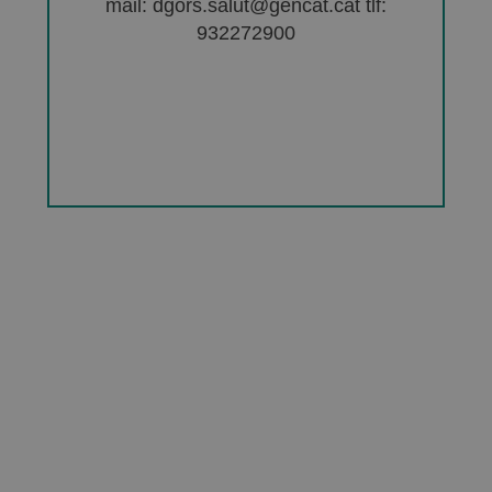
mail: dgors.salut@gencat.cat tlf:
932272900