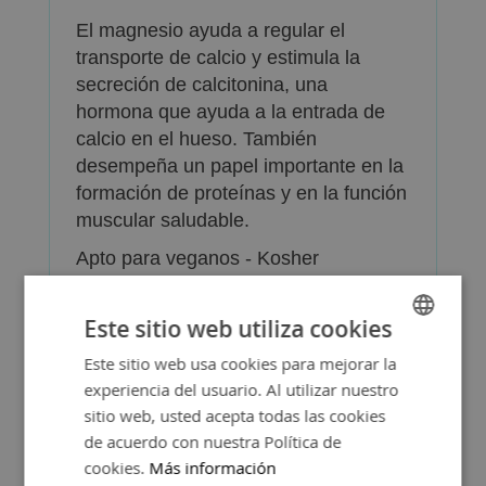
El magnesio ayuda a regular el
transporte de calcio y estimula la
secreción de calcitonina, una
hormona que ayuda a la entrada de
calcio en el hueso. También
desempeña un papel importante en la
formación de proteínas y en la función
muscular saludable.
Apto para veganos - Kosher
No contiene azúcares, sal,
conservantes, edulcorantes,
Este sitio web utiliza cookies
aromatizantes artificiales, gluten,
Este sitio web usa cookies para mejorar la
SPANISH
almidón, trigo, lácteos, soja ni
experiencia del usuario. Al utilizar nuestro
ENGLISH
levadura.
sitio web, usted acepta todas las cookies
de acuerdo con nuestra Política de
Presentación: frasco de 100
cookies.
Más información
comprimdos