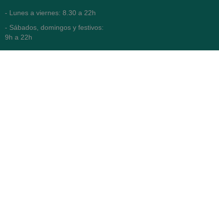
- Lunes a viernes: 8.30 a 22h
- Sábados, domingos y festivos:
9h a 22h
93 416 12 70
WhatsApp Pedidos
Farmacia
Titular: Juan María Serra
Mandri
Nº de Colegiado: 4473 (COFB)
CIF: 46.316.032-N
Código oficial de Farmacia:
F0800646
Avenida Diagonal 478,
(esquina con Vía Augusta)
- Barcelona