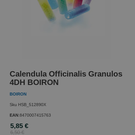
Skip
to
Calendula Officinalis Granulos
the
beginning
4DH BOIRON
of
the
BOIRON
images
gallery
HSB_512890X
EAN
:
8470007415763
5,85 €
Special
Price
6,50 €