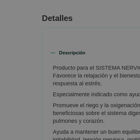
beginning
of
Detalles
the
images
gallery
Descripción
Producto para el SISTEMA NERV
Favorece la relajación y el bienes
respuesta al estrés.
Especialmente indicado como ayud
Promueve el riego y la oxigenació
beneficiosas sobre el sistema dige
pulmones y corazón.
Ayuda a mantener un buen equilibri
irritabilidad, tensión nerviosa, pr