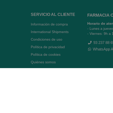
SERVICIO AL CLIENTE
FARMACIA 
Horario de ate
Información de compra
- Lunes a jueve
International Shipments
- Viernes: 9h a 
Condiciones de uso
93 237 88 6
Política de privacidad
WhatsApp A
Política de cookies
Quiénes somos
Contacto
Desiste del contrato