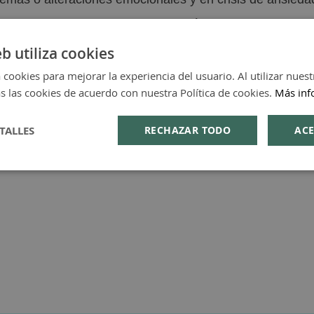
o, a dormir bien y en toda alteración del sistema nervio
es de tomar Allium Noir Calm consulte a su médico si es
eb utiliza cookies
iconceptivos orales o warfarina, ya que puede tener cont
 cookies para mejorar la experiencia del usuario. Al utilizar nuest
s las cookies de acuerdo con nuestra Política de cookies.
Más inf
 30 ml.
TALLES
RECHAZAR TODO
ACE