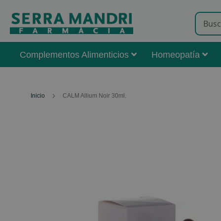
Complementos Alimenticios
Homeopatía
Inicio
CALM Allium Noir 30ml.
Skip
to
the
end