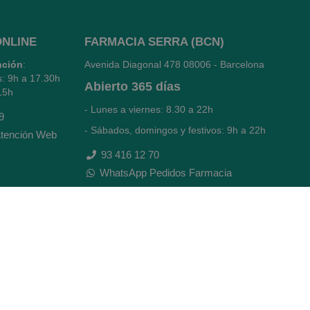
ONLINE
FARMACIA SERRA (BCN)
nción
:
Avenida Diagonal 478
08006 - Barcelona
s: 9h a 17.30h
Abierto
365 días
15h
- Lunes a viernes: 8.30 a 22h
9
- Sábados, domingos y festivos: 9h a 22h
tención Web
93 416 12 70
WhatsApp Pedidos Farmacia
Titular: Juan María Serra Mandri
Nº de Colegiado: 4473 (COFB)
CIF: 46.316.032-N
Código oficial de Farmacia: F0800646