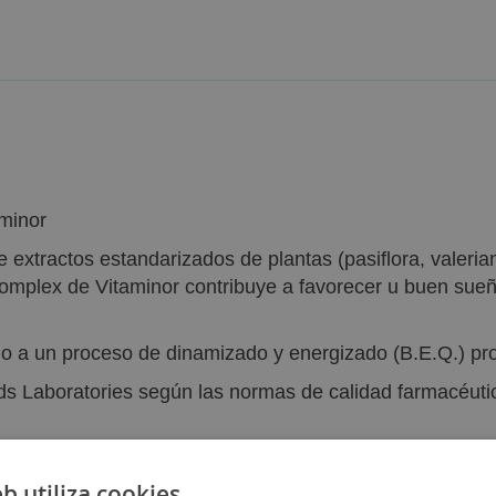
minor
extractos estandarizados de plantas (pasiflora, valerian
omplex de Vitaminor contribuye a favorecer u buen sueñ
 a un proceso de dinamizado y energizado (B.E.Q.) pro
ods Laboratories según las normas de calidad farmacéu
eb utiliza cookies