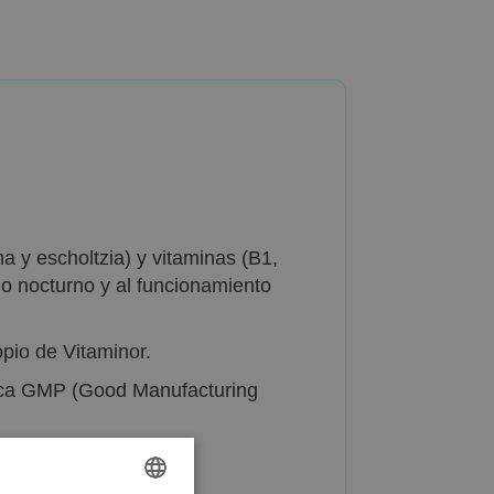
a y escholtzia) y vitaminas (B1,
o nocturno y al funcionamiento
pio de Vitaminor.
tica GMP (Good Manufacturing