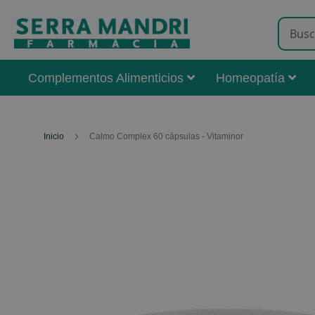
Complementos Alimenticios
Homeopatía
Inicio
Calmo Complex 60 cápsulas - Vitaminor
Skip
to
the
end