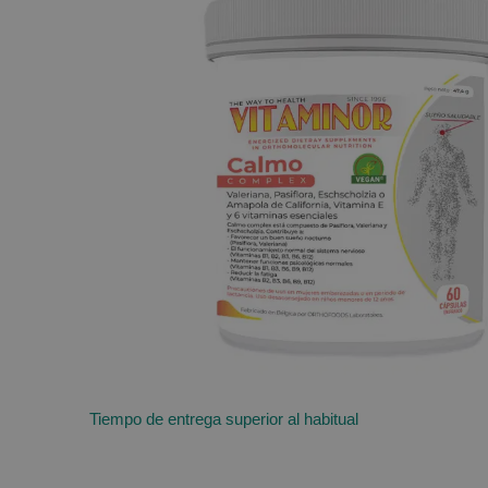
of
the
images
gallery
Tiempo de entrega superior al habitual
Skip
to
the