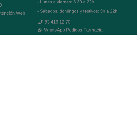
- Lunes a viernes: 8.30 a 22h
9
- Sábados, domingos y festivos: 9h a 22h
tención Web
93 416 12 70
WhatsApp Pedidos Farmacia
Titular: Juan María Serra Mandri
Nº de Colegiado: 4473 (COFB)
CIF: 46.316.032-N
Código oficial de Farmacia: F0800646