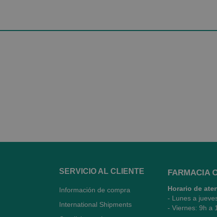
SERVICIO AL CLIENTE
FARMACIA 
Horario de ate
Información de compra
- Lunes a jueve
International Shipments
- Viernes: 9h a 