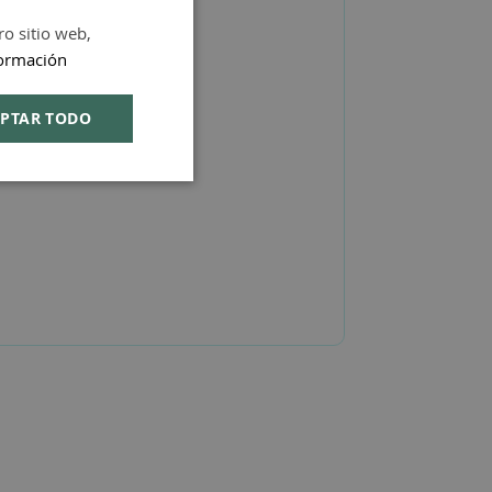
ro sitio web,
SPANISH
ormación
ENGLISH
PTAR TODO