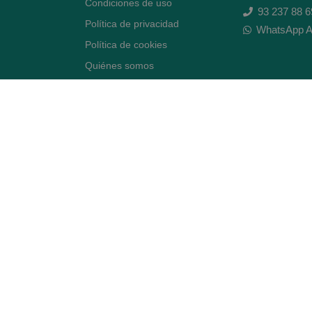
Condiciones de uso
93 237 88 6
Política de privacidad
WhatsApp A
Política de cookies
Quiénes somos
Contacto
Desiste del contrato
Avenida Diagonal 478,
(esquina con Vía Augusta)
- Barcelona
BLOG ARTE FARMACÉUTICO