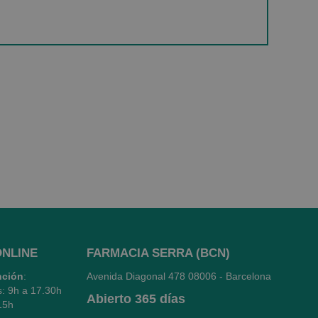
ONLINE
FARMACIA SERRA (BCN)
nción
:
Avenida Diagonal 478
08006 - Barcelona
s: 9h a 17.30h
Abierto
365 días
15h