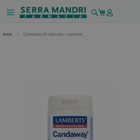
Buscar
Mi carrito
Inicio
Candaway 60 cápsulas - Lamberts
Skip
to
the
end
of
the
images
gallery