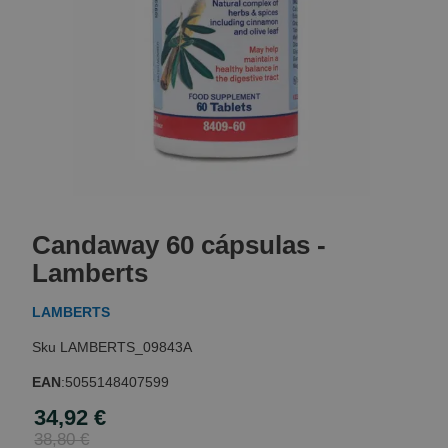
Skip
to
Candaway 60 cápsulas -
the
beginning
Lamberts
of
the
LAMBERTS
images
gallery
LAMBERTS_09843A
EAN
:
5055148407599
34,92 €
Special
Price
38,80 €