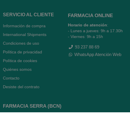
SERVICIO AL CLIENTE
FARMACIA ONLINE
Horario de atención
:
Información de compra
- Lunes a jueves: 9h a 17.30h
International Shipments
- Viernes: 9h a 15h
Condiciones de uso
93 237 88 69
Política de privacidad
WhatsApp Atención Web
Política de cookies
Quiénes somos
Contacto
Desiste del contrato
FARMACIA SERRA (BCN)
Avenida Diagonal 478
08006 -
Barcelona