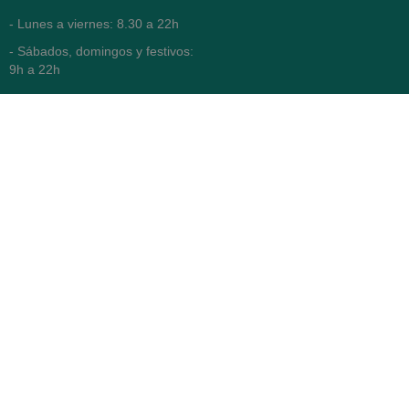
- Lunes a viernes: 8.30 a 22h
- Sábados, domingos y festivos:
9h a 22h
93 416 12 70
WhatsApp Pedidos
Farmacia
Titular: Juan María Serra
Mandri
Nº de Colegiado: 4473 (COFB)
CIF: 46.316.032-N
Código oficial de Farmacia:
F0800646
Avenida Diagonal 478,
(esquina con Vía Augusta)
- Barcelona