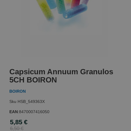
Skip
to
Capsicum Annuum Granulos
the
beginning
5CH BOIRON
of
the
BOIRON
images
gallery
HSB_549363X
EAN
:
8470007416050
5,85 €
Special
Price
6,50 €