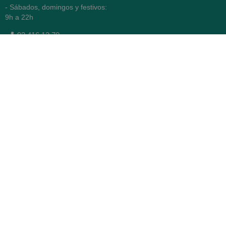
- Sábados, domingos y festivos:
9h a 22h
93 416 12 70
WhatsApp Pedidos
Farmacia
Titular: Juan María Serra
Mandri
Nº de Colegiado: 4473 (COFB)
CIF: 46.316.032-N
Código oficial de Farmacia:
F0800646
Avenida Diagonal 478,
(esquina con Vía Augusta)
- Barcelona