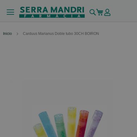
Buscar
Mi carrito
Inicio
Carduus Marianus Doble tubo 30CH BOIRON
Skip
to
the
end
of
the
images
gallery