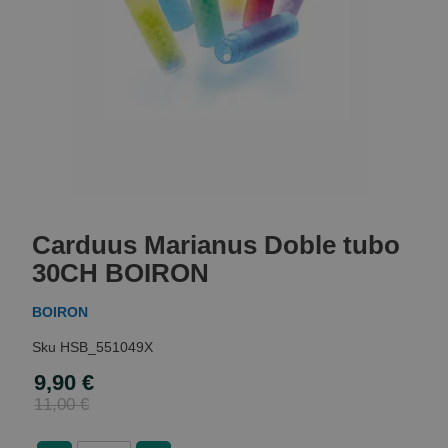
Skip
to
Carduus Marianus Doble tubo
the
beginning
30CH BOIRON
of
the
BOIRON
images
gallery
HSB_551049X
9,90 €
Special
Price
11,00 €