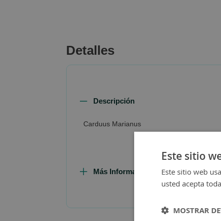
beginning
of
the
images
Detalles
gallery
Descripción
Carduus Marianus
Este sitio w
Este sitio web usa
Más Información
usted acepta toda
MOSTRAR DE