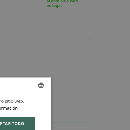
ro sitio web,
SPANISH
ormación
ENGLISH
PTAR TODO