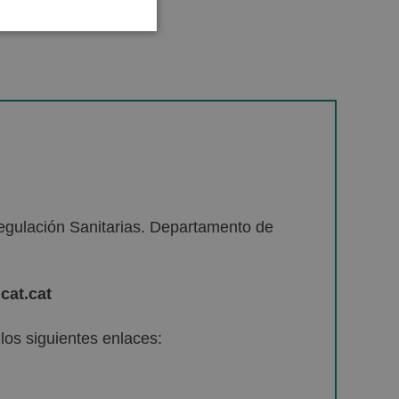
egulación Sanitarias. Departamento de
cat.cat
os siguientes enlaces: