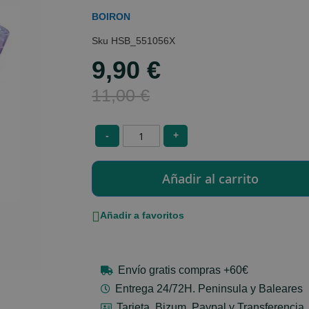
BOIRON
HSB_551056X
9,90 €
Special
Price
11,00 €
-
+
Añadir a favoritos
Envío gratis compras +60€
Entrega 24/72H. Peninsula y Baleares
Tarjeta, Bizum, Paypal y Transferencia