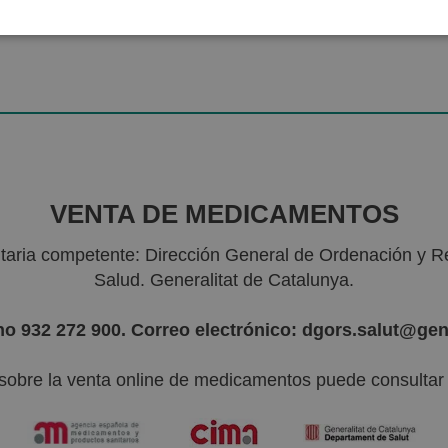
VENTA DE MEDICAMENTOS
nitaria competente: Dirección General de Ordenación y R
Salud. Generalitat de Catalunya.
no 932 272 900. Correo electrónico: dgors.salut@gen
sobre la venta online de medicamentos puede consultar l