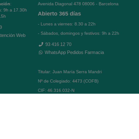
nción
:
Avenida Diagonal 478
08006 - Barcelona
s: 9h a 17.30h
Abierto
365 días
15h
- Lunes a viernes: 8.30 a 22h
9
- Sábados, domingos y festivos: 9h a 22h
tención Web
93 416 12 70
WhatsApp Pedidos Farmacia
Titular: Juan María Serra Mandri
Nº de Colegiado: 4473 (COFB)
CIF: 46.316.032-N
Código oficial de Farmacia: F0800646