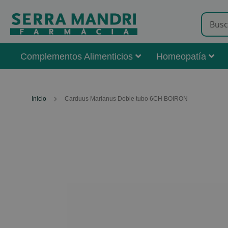
Complementos Alimenticios
Homeopatía
Inicio
Carduus Marianus Doble tubo 6CH BOIRON
Skip
to
the
end