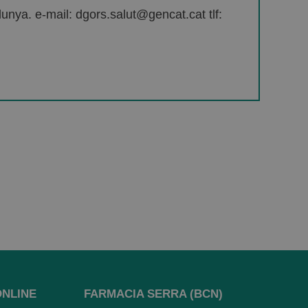
unya. e-mail: dgors.salut@gencat.cat tlf:
ONLINE
FARMACIA SERRA (BCN)