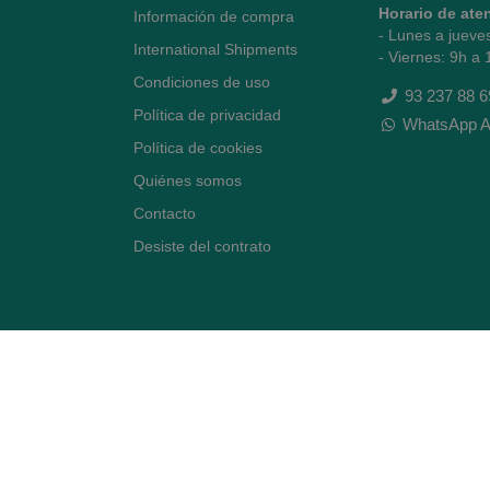
Horario de ate
Información de compra
- Lunes a jueve
International Shipments
- Viernes: 9h a 
Condiciones de uso
93 237 88 6
Política de privacidad
WhatsApp A
Política de cookies
Quiénes somos
Contacto
Desiste del contrato
Avenida Diagonal 478,
(esquina con Vía Augusta)
- Barcelona