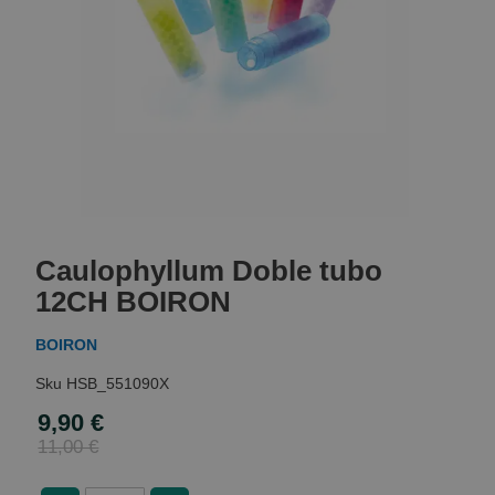
Skip
to
Caulophyllum Doble tubo
the
beginning
12CH BOIRON
of
the
BOIRON
images
gallery
HSB_551090X
9,90 €
Special
Price
11,00 €