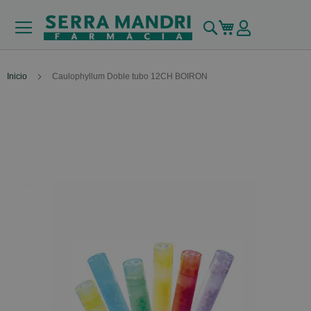
Buscar
Mi carrito
Inicio
Caulophyllum Doble tubo 12CH BOIRON
Skip
to
the
end
of
the
images
gallery