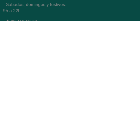
- Sábados, domingos y festivos:
9h a 22h
93 416 12 70
WhatsApp Pedidos
Farmacia
Titular: Juan María Serra
Mandri
Nº de Colegiado: 4473 (COFB)
CIF: 46.316.032-N
Código oficial de Farmacia:
F0800646
Avenida Diagonal 478,
(esquina con Vía Augusta)
- Barcelona