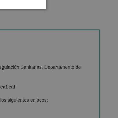
egulación Sanitarias. Departamento de
cat.cat
os siguientes enlaces: