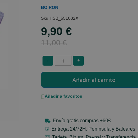
BOIRON
HSB_551082X
9,90 €
Special
Price
11,00 €
-
+
Añadir a favoritos
Envío gratis compras +60€
Entrega 24/72H. Peninsula y Baleares
Tarjeta, Bizum, Paypal y Transferencia