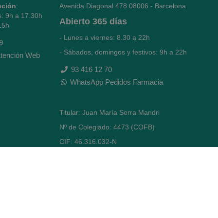
nción
:
Avenida Diagonal 478
08006 - Barcelona
s: 9h a 17.30h
Abierto
365 días
15h
- Lunes a viernes: 8.30 a 22h
9
- Sábados, domingos y festivos: 9h a 22h
tención Web
93 416 12 70
WhatsApp Pedidos Farmacia
Titular: Juan María Serra Mandri
Nº de Colegiado: 4473 (COFB)
CIF: 46.316.032-N
Código oficial de Farmacia: F0800646