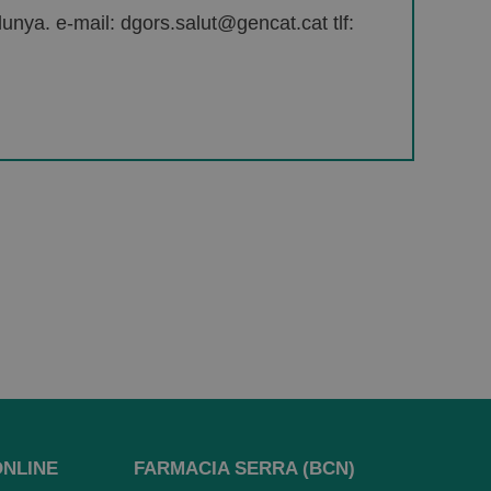
unya. e-mail: dgors.salut@gencat.cat tlf:
ONLINE
FARMACIA SERRA (BCN)