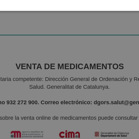
VENTA DE MEDICAMENTOS
nitaria competente: Dirección General de Ordenación y R
Salud. Generalitat de Catalunya.
no 932 272 900. Correo electrónico: dgors.salut@gen
sobre la venta online de medicamentos puede consultar l