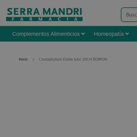
Complementos Alimenticios
Homeopatía
Inicio
Caulophyllum Doble tubo 30CH BOIRON
Skip
to
the
end