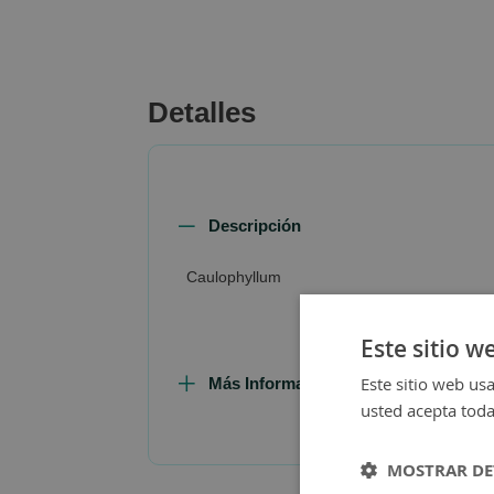
beginning
of
the
images
Detalles
gallery
Descripción
Caulophyllum
Este sitio w
Este sitio web usa
Más Información
usted acepta toda
MOSTRAR DE