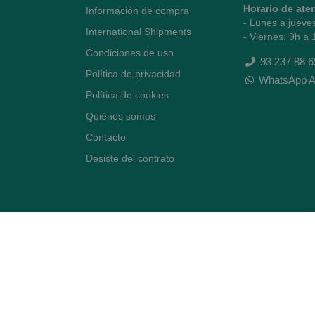
Horario de ate
Información de compra
- Lunes a jueve
International Shipments
- Viernes: 9h a 
Condiciones de uso
93 237 88 6
Política de privacidad
WhatsApp A
Política de cookies
Quiénes somos
Contacto
Desiste del contrato
Avenida Diagonal 478,
(esquina con Vía Augusta)
- Barcelona