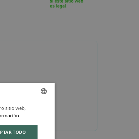
ro sitio web,
SPANISH
ormación
ENGLISH
PTAR TODO