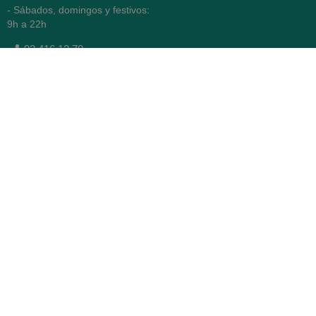
- Sábados, domingos y festivos:
9h a 22h
93 416 12 70
WhatsApp Pedidos
Farmacia
Titular: Juan María Serra
Mandri
Nº de Colegiado: 4473 (COFB)
CIF: 46.316.032-N
Código oficial de Farmacia:
F0800646
Avenida Diagonal 478,
(esquina con Vía Augusta)
- Barcelona