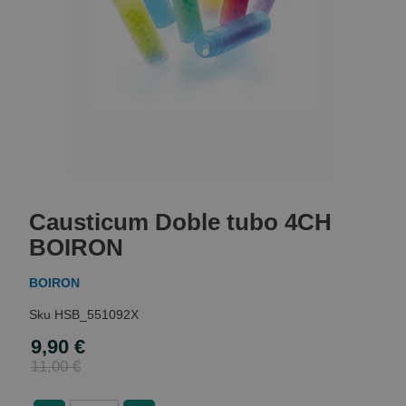
Skip
to
Causticum Doble tubo 4CH
the
beginning
BOIRON
of
the
BOIRON
images
gallery
HSB_551092X
9,90 €
Special
Price
11,00 €