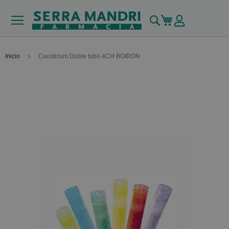
Buscar
Mi carrito
Inicio
Causticum Doble tubo 4CH BOIRON
Skip
to
the
end
of
the
images
gallery