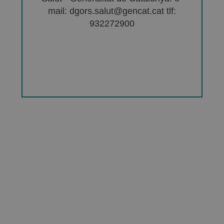
mail: dgors.salut@gencat.cat tlf:
932272900