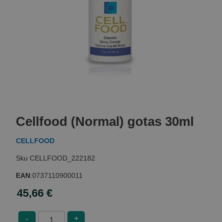
Skip
to
Cellfood (Normal) gotas 30ml
the
beginning
CELLFOOD
of
the
CELLFOOD_222182
images
gallery
EAN
:
0737110900011
45,66 €
-
+