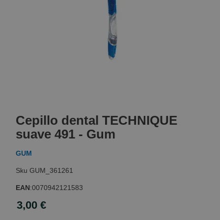
Skip
to
Cepillo dental TECHNIQUE
the
beginning
suave 491 - Gum
of
the
GUM
images
gallery
GUM_361261
EAN
:
0070942121583
3,00 €