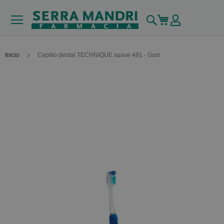
Buscar
Mi carrito
Inicio
Cepillo dental TECHNIQUE suave 491 - Gum
Skip
to
the
end
of
the
images
gallery