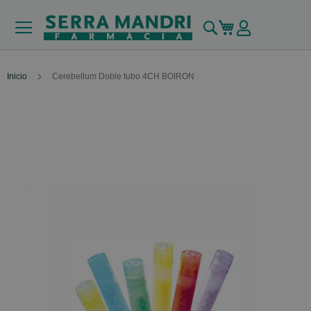
Buscar
Mi carrito
Inicio
Cerebellum Doble tubo 4CH BOIRON
Skip
to
the
end
of
the
images
gallery