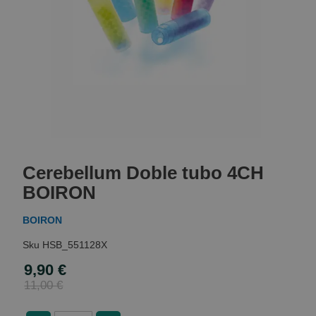
Skip
to
Cerebellum Doble tubo 4CH
the
beginning
BOIRON
of
the
BOIRON
images
gallery
HSB_551128X
9,90 €
Special
Price
11,00 €