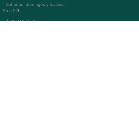
- Sábados, domingos y festivos:
9h a 22h
93 416 12 70
WhatsApp Pedidos
Farmacia
Titular: Juan María Serra
Mandri
Nº de Colegiado: 4473 (COFB)
CIF: 46.316.032-N
Código oficial de Farmacia:
F0800646
Avenida Diagonal 478,
(esquina con Vía Augusta)
- Barcelona