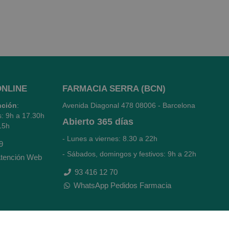
ONLINE
FARMACIA SERRA (BCN)
nción
:
Avenida Diagonal 478
08006 - Barcelona
s: 9h a 17.30h
Abierto
365 días
15h
- Lunes a viernes: 8.30 a 22h
9
- Sábados, domingos y festivos: 9h a 22h
tención Web
93 416 12 70
WhatsApp Pedidos Farmacia
Titular: Juan María Serra Mandri