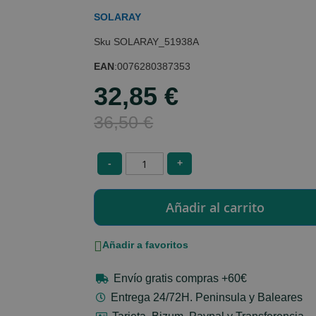
SOLARAY
SOLARAY_51938A
EAN
:
0076280387353
32,85 €
Special
Price
36,50 €
-
+
Añadir a favoritos
Envío gratis compras +60€
Entrega 24/72H. Peninsula y Baleares