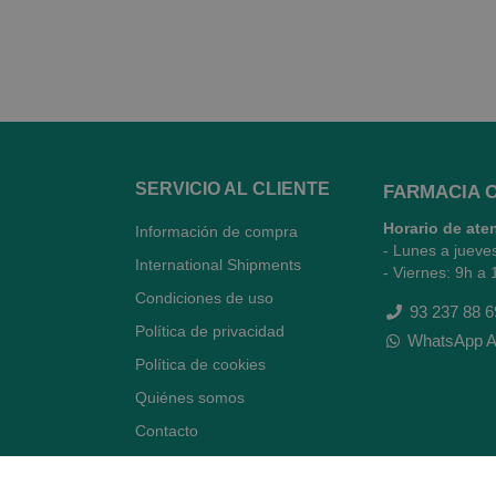
SERVICIO AL CLIENTE
FARMACIA 
Horario de ate
Información de compra
- Lunes a jueve
International Shipments
- Viernes: 9h a 
Condiciones de uso
93 237 88 6
Política de privacidad
WhatsApp A
Política de cookies
Quiénes somos
Contacto
Desiste del contrato