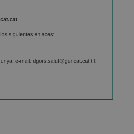
cat.cat
os siguientes enlaces:
unya. e-mail: dgors.salut@gencat.cat tlf: