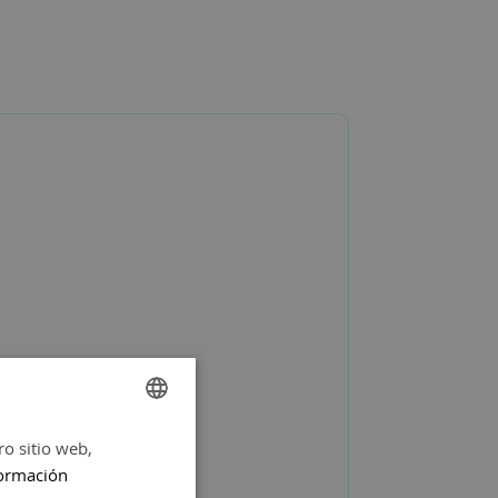
ro sitio web,
SPANISH
ormación
ENGLISH