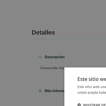
beginning
of
the
images
gallery
Detalles
Descripción
Chamomilla Vulgaris
Este sitio w
Este sitio web usa
Más Información
usted acepta toda
MOSTRAR DE