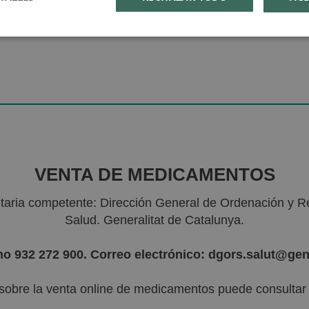
VENTA DE MEDICAMENTOS
nitaria competente: Dirección General de Ordenación y R
Salud. Generalitat de Catalunya.
no 932 272 900. Correo electrónico: dgors.salut@gen
sobre la venta online de medicamentos puede consultar l