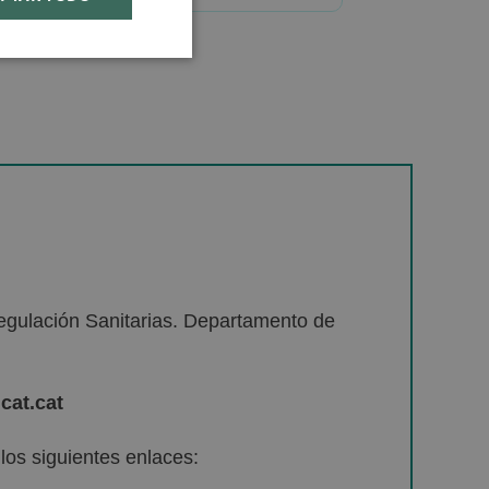
egulación Sanitarias. Departamento de
cat.cat
os siguientes enlaces: