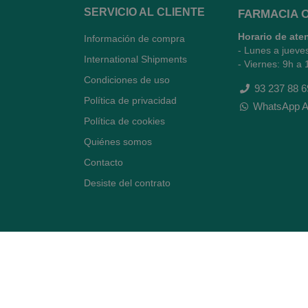
SERVICIO AL CLIENTE
FARMACIA 
Horario de ate
Información de compra
- Lunes a jueve
International Shipments
- Viernes: 9h a 
Condiciones de uso
93 237 88 6
Política de privacidad
WhatsApp A
Política de cookies
Quiénes somos
Contacto
Desiste del contrato
Avenida Diagonal 478,
(esquina con Vía Augusta)
- Barcelona