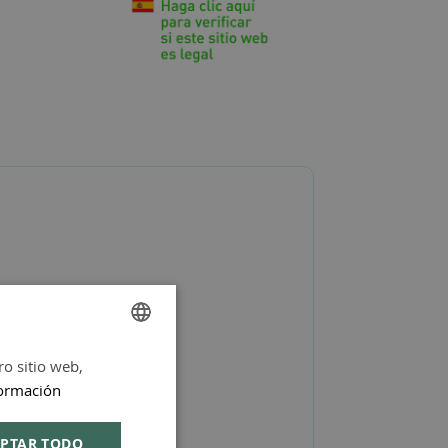
ro sitio web,
SPANISH
ormación
ENGLISH
PTAR TODO