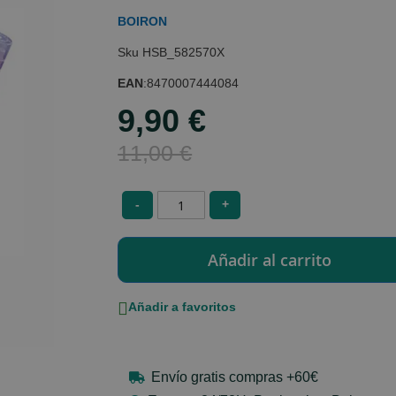
BOIRON
HSB_582570X
EAN
:
8470007444084
9,90 €
Special
Price
11,00 €
-
+
Añadir a favoritos
Envío gratis compras +60€