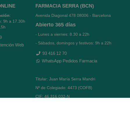
ONLINE
FARMACIA SERRA (BCN)
nción
:
Avenida Diagonal 478
08006 - Barcelona
s: 9h a 17.30h
Abierto
365 días
15h
- Lunes a viernes: 8.30 a 22h
9
- Sábados, domingos y festivos: 9h a 22h
tención Web
93 416 12 70
WhatsApp Pedidos Farmacia
Titular: Juan María Serra Mandri
Nº de Colegiado: 4473 (COFB)
CIF: 46.316.032-N
Código oficial de Farmacia: F0800646