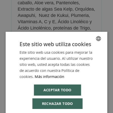
caballo, Aloe vera, Pantenoles,
Extracto de algas Sea Kelp, Orquídea,
Awapuhi, Nuez de Kukui, Plumeria,
Vitaminas A, C y E, Ácido Linoléico y
Ácido Linolénico, proteínas de Trigo,
Pomelo.
Este sitio web utiliza cookies
Sin parabenos, sin SLS, sin ftalatos.
Este sitio web usa cookies para mejorar la
SPANISH
experiencia del usuario. Al utilizar nuestro
ENGLISH
sitio web, usted acepta todas las cookies
de acuerdo con nuestra Política de
cookies.
Más información
Más Información
ACEPTAR TODO
RECHAZAR TODO
FAQ - Preguntas y Respuestas