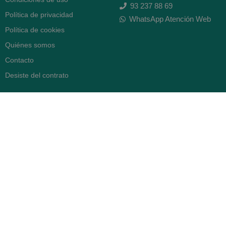
93 237 88 69
Política de privacidad
WhatsApp Atención Web
Política de cookies
Quiénes somos
Contacto
Desiste del contrato
FARMACIA SERRA (BCN)
Avenida Diagonal 478
08006 -
Barcelona
Abierto
365 días
- Lunes a viernes: 8.30 a 22h
- Sábados, domingos y festivos:
9h a 22h
93 416 12 70
WhatsApp Pedidos