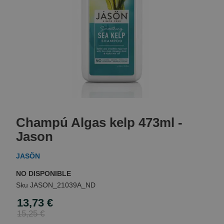
Skip
to
Champú Algas kelp 473ml -
the
beginning
Jason
of
the
JASÖN
images
gallery
NO DISPONIBLE
JASON_21039A_ND
13,73 €
Special
Price
15,25 €