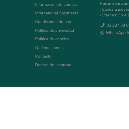
Horario de ate
Información de compra
- Lunes a jueve
International Shipments
- Viernes: 9h a 
Condiciones de uso
93 237 88 6
Política de privacidad
WhatsApp A
Política de cookies
Quiénes somos
Contacto
Desiste del contrato
Avenida Diagonal 478,
(esquina con Vía Augusta)
- Barcelona