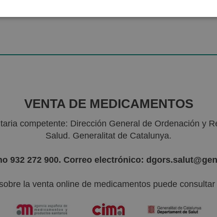
VENTA DE MEDICAMENTOS
nitaria competente: Dirección General de Ordenación y R
Salud. Generalitat de Catalunya.
no 932 272 900. Correo electrónico: dgors.salut@gen
sobre la venta online de medicamentos puede consultar l