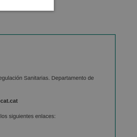
egulación Sanitarias. Departamento de
cat.cat
os siguientes enlaces: