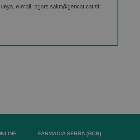
unya. e-mail: dgors.salut@gencat.cat tlf:
ONLINE
FARMACIA SERRA (BCN)