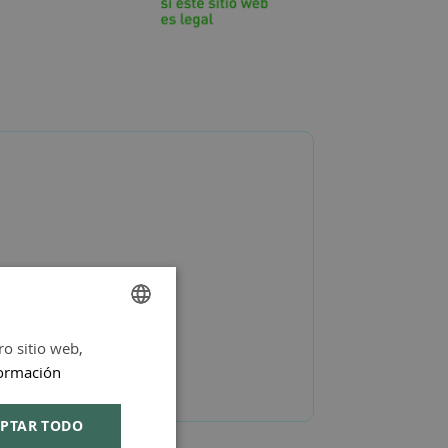
ro sitio web,
SPANISH
ormación
ENGLISH
PTAR TODO