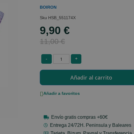
BOIRON
HSB_551174X
9,90 €
Special
Price
11,00 €
-
+
Añadir a favoritos
Envío gratis compras +60€
Entrega 24/72H. Peninsula y Baleares
Tarjeta, Bizum, Paypal y Transferencia