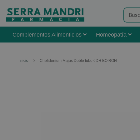
Complementos Alimenticios
Homeopatía
Inicio
Chelidonium Majus Doble tubo 6DH BOIRON
Skip
to
the
end