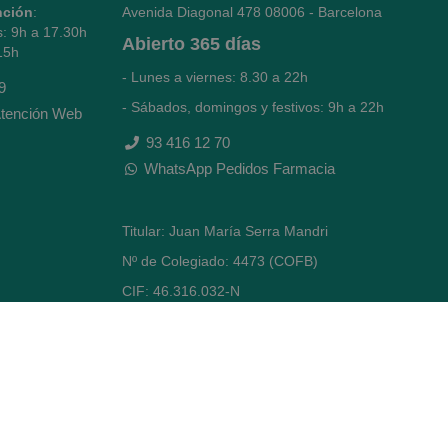
nción
:
Avenida Diagonal 478
08006 - Barcelona
s: 9h a 17.30h
Abierto
365 días
15h
- Lunes a viernes: 8.30 a 22h
9
- Sábados, domingos y festivos: 9h a 22h
tención Web
93 416 12 70
WhatsApp Pedidos Farmacia
Titular: Juan María Serra Mandri
Nº de Colegiado: 4473 (COFB)
CIF: 46.316.032-N
Código oficial de Farmacia: F0800646