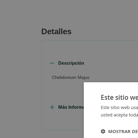
beginning
of
the
images
Detalles
gallery
Descripción
Chelidonium Majus
Este sitio w
Este sitio web usa
Más Información
usted acepta toda
MOSTRAR DE