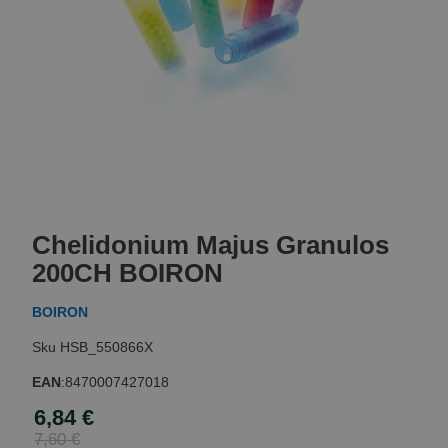
Skip
to
Chelidonium Majus Granulos
the
beginning
200CH BOIRON
of
the
BOIRON
images
gallery
HSB_550866X
EAN
:
8470007427018
6,84 €
Special
Price
7,60 €