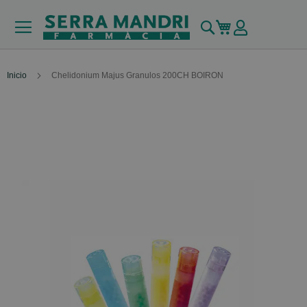
Buscar
Mi carrito
Inicio
Chelidonium Majus Granulos 200CH BOIRON
Skip
to
the
end
of
the
images
gallery