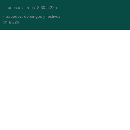
- Lunes a viernes: 8.30 a 22h
- Sábados, domingos y festivos:
9h a 22h
93 416 12 70
WhatsApp Pedidos
Farmacia
Titular: Juan María Serra
Mandri
Nº de Colegiado: 4473 (COFB)
CIF: 46.316.032-N
Código oficial de Farmacia:
F0800646
Avenida Diagonal 478,
(esquina con Vía Augusta)
- Barcelona