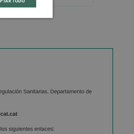
PTAR TODO
egulación Sanitarias. Departamento de
cat.cat
os siguientes enlaces: