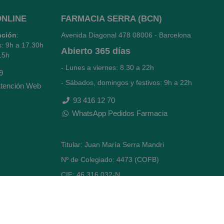
ONLINE
FARMACIA SERRA (BCN)
nción
:
Avenida Diagonal 478
08006 - Barcelona
s: 9h a 17.30h
Abierto
365 días
15h
- Lunes a viernes: 8.30 a 22h
9
- Sábados, domingos y festivos: 9h a 22h
tención Web
93 416 12 70
WhatsApp Pedidos Farmacia
Titular: Juan María Serra Mandri
Nº de Colegiado: 4473 (COFB)
CIF: 46.316.032-N
Código oficial de Farmacia: F0800646