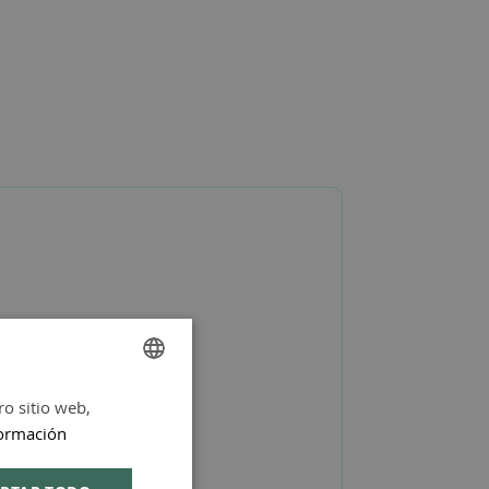
ro sitio web,
SPANISH
ormación
ENGLISH