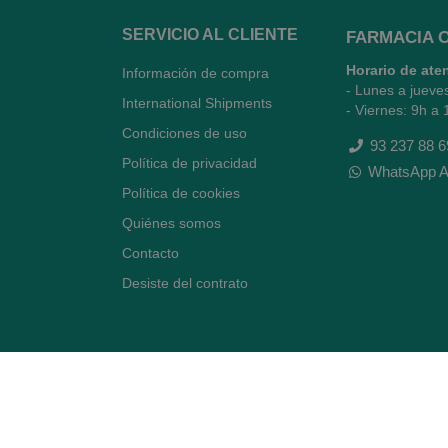
SERVICIO AL CLIENTE
FARMACIA 
Horario de ate
Información de compra
- Lunes a jueve
International Shipments
- Viernes: 9h a 
Condiciones de uso
93 237 88 6
Política de privacidad
WhatsApp A
Política de cookies
Quiénes somos
Contacto
Desiste del contrato