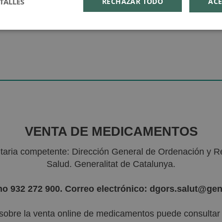
TALLES
RECHAZAR TODO
ACE
VENTA DE MEDICAMENTOS
nitaria competente: Dirección General de Ordenación y R
Salud. Generalitat de Catalunya.
no 932 272 900. Correo electrónico: dgors.salut@gen
sobre la venta online de medicamentos puede consultar l