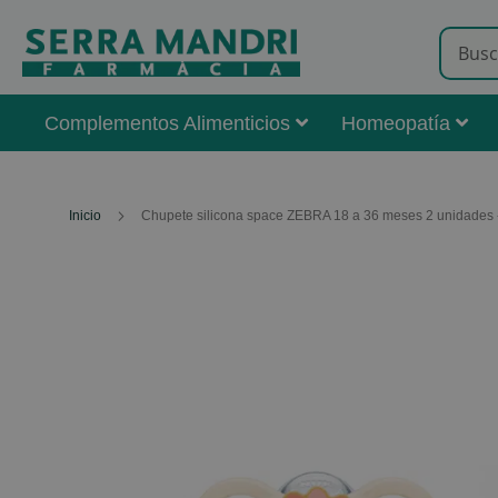
Complementos Alimenticios
Homeopatía
Inicio
Chupete silicona space ZEBRA 18 a 36 meses 2 unidades 
Skip
to
the
end