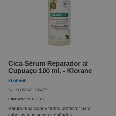
Skip
to
Cica-Sérum Reparador al
the
beginning
Cupuaçu 100 ml. - Klorane
of
the
KLORANE
images
gallery
KLORANE_206677
EAN
:
3282770150643
Sérum reparador y termo protector para
cabellos muy secos y dañados