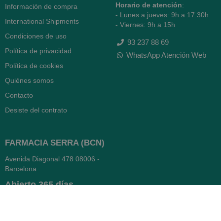
Horario de atención
:
Información de compra
- Lunes a jueves: 9h a 17.30h
International Shipments
- Viernes: 9h a 15h
Condiciones de uso
93 237 88 69
Política de privacidad
WhatsApp Atención Web
Política de cookies
Quiénes somos
Contacto
Desiste del contrato
FARMACIA SERRA (BCN)
Avenida Diagonal 478
08006 -
Barcelona
Abierto
365 días
- Lunes a viernes: 8.30 a 22h
- Sábados, domingos y festivos: