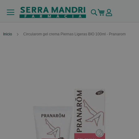
Buscar
Mi carrito
Inicio
Circularom gel crema Piernas Ligeras BIO 100ml - Pranarom
Skip
to
the
end
of
the
images
gallery