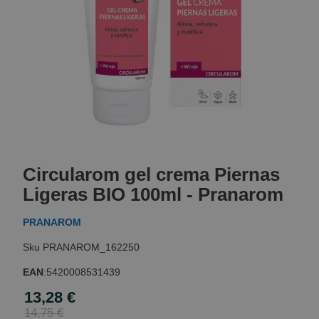
Skip
to
Circularom gel crema Piernas
the
beginning
Ligeras BIO 100ml - Pranarom
of
the
PRANAROM
images
gallery
PRANAROM_162250
EAN
:
5420008531439
13,28 €
Special
Price
14,75 €