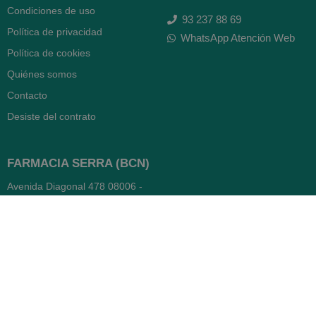
Condiciones de uso
93 237 88 69
Política de privacidad
WhatsApp Atención Web
Política de cookies
Quiénes somos
Contacto
Desiste del contrato
FARMACIA SERRA (BCN)
Avenida Diagonal 478
08006 -
Barcelona
Abierto
365 días
- Lunes a viernes: 8.30 a 22h
- Sábados, domingos y festivos:
9h a 22h
93 416 12 70