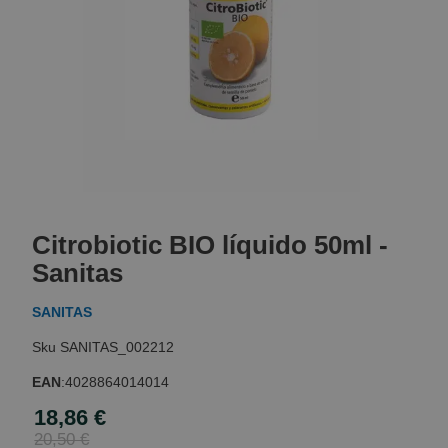
Skip
to
Citrobiotic BIO líquido 50ml -
the
beginning
Sanitas
of
the
SANITAS
images
gallery
SANITAS_002212
EAN
:
4028864014014
18,86 €
Special
Price
20,50 €