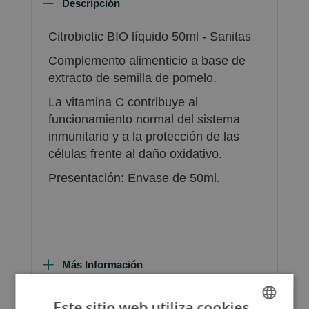
Descripción
Citrobiotic BIO líquido 50ml - Sanitas
Complemento alimenticio a base de
extracto de semilla de pomelo.
La vitamina C contribuye al
funcionamiento normal del sistema
inmunitario y a la protección de las
células frente al daño oxidativo.
Presentación: Envase de 50ml.
Más Información
Este sitio web utiliza cookies