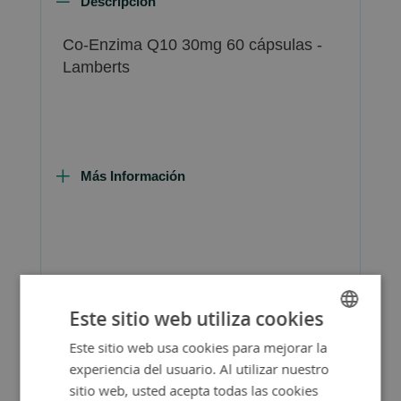
Descripción
Co-Enzima Q10 30mg 60 cápsulas -
Lamberts
Más Información
FAQ - Preguntas y Respuestas
Este sitio web utiliza cookies
Este sitio web usa cookies para mejorar la
SPANISH
experiencia del usuario. Al utilizar nuestro
ENGLISH
Consejos de Compra Producto
sitio web, usted acepta todas las cookies