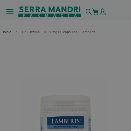
Buscar
Mi carrito
Inicio
Co-Enzima Q10 30mg 60 cápsulas - Lamberts
Skip
to
the
end
of
the
images
gallery