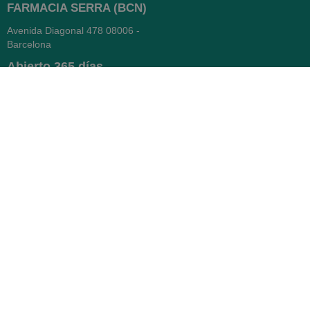
FARMACIA SERRA (BCN)
Avenida Diagonal 478
08006 -
Barcelona
Abierto
365 días
- Lunes a viernes: 8.30 a 22h
- Sábados, domingos y festivos:
9h a 22h
93 416 12 70
WhatsApp Pedidos
Farmacia
Titular: Juan María Serra
Mandri
Nº de Colegiado: 4473 (COFB)
CIF: 46.316.032-N
Código oficial de Farmacia: