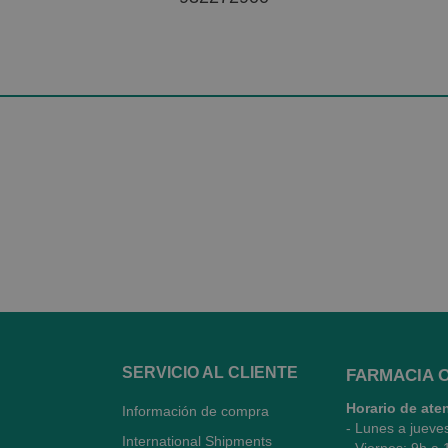
SERVICIO AL CLIENTE
FARMACIA 
Horario de ate
Información de compra
- Lunes a jueve
International Shipments
- Viernes: 9h a 