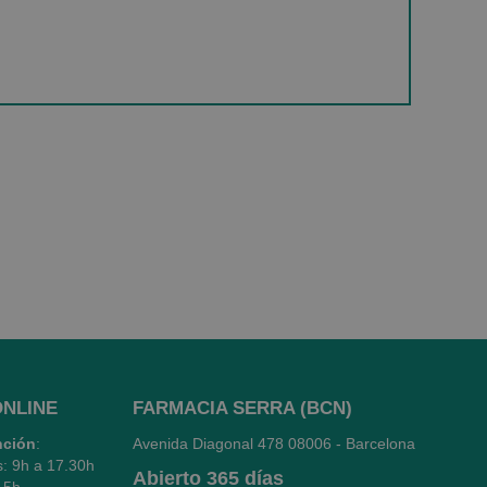
ONLINE
FARMACIA SERRA (BCN)
nción
:
Avenida Diagonal 478
08006 - Barcelona
s: 9h a 17.30h
Abierto
365 días
15h