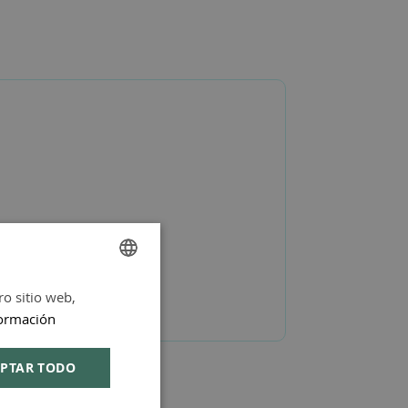
ro sitio web,
SPANISH
ormación
ENGLISH
PTAR TODO