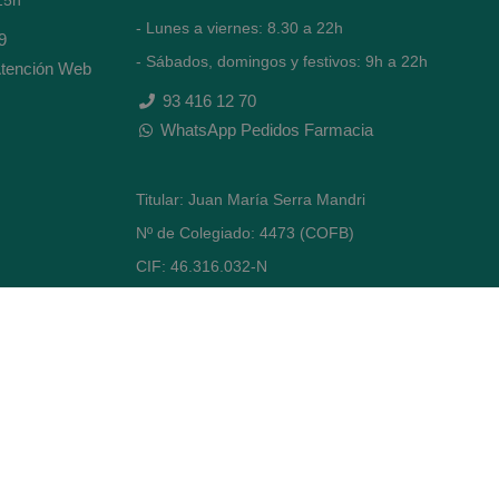
- Lunes a viernes: 8.30 a 22h
9
- Sábados, domingos y festivos: 9h a 22h
tención Web
93 416 12 70
WhatsApp Pedidos Farmacia
Titular: Juan María Serra Mandri
Nº de Colegiado: 4473 (COFB)
CIF: 46.316.032-N
Código oficial de Farmacia: F0800646