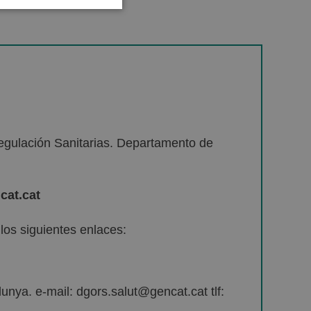
egulación Sanitarias. Departamento de
cat.cat
os siguientes enlaces:
unya. e-mail: dgors.salut@gencat.cat tlf: