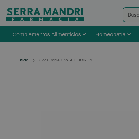
Complementos Alimenticios
Homeopatía
Inicio
Coca Doble tubo 5CH BOIRON
Skip
to
the
end