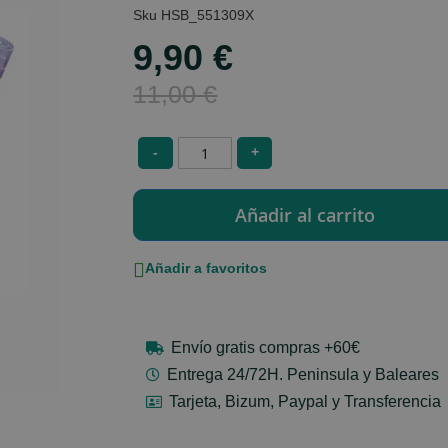
HSB_551309X
9,90 €
Special
Price
11,00 €
-
+
Añadir a favoritos
Envío gratis compras +60€
Entrega 24/72H. Peninsula y Baleares
Tarjeta, Bizum, Paypal y Transferencia