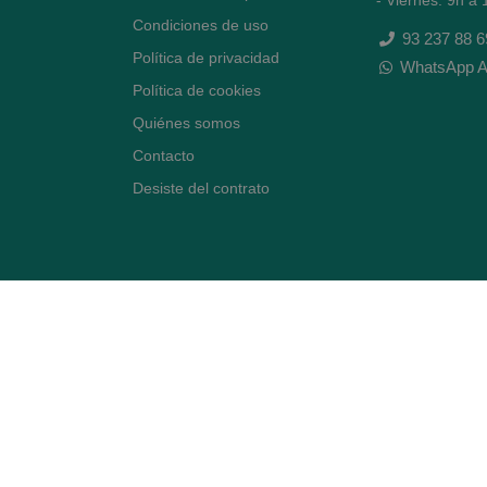
Condiciones de uso
93 237 88 6
Política de privacidad
WhatsApp A
Política de cookies
Quiénes somos
Contacto
Desiste del contrato
Avenida Diagonal 478,
(esquina con Vía Augusta)
- Barcelona