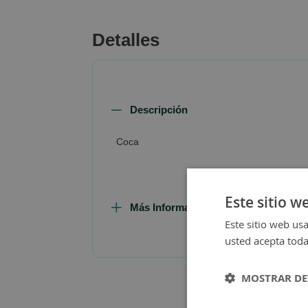
beginning
of
Detalles
the
images
gallery
Descripción
Coca
Este sitio w
Más Información
Este sitio web usa
usted acepta toda
MOSTRAR DE