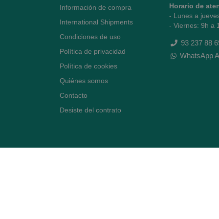
Horario de ate
Información de compra
- Lunes a jueve
International Shipments
- Viernes: 9h a 
Condiciones de uso
93 237 88 6
Política de privacidad
WhatsApp A
Política de cookies
Quiénes somos
Contacto
Desiste del contrato
Avenida Diagonal 478,
(esquina con Vía Augusta)
- Barcelona