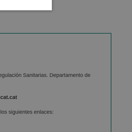
egulación Sanitarias. Departamento de
cat.cat
os siguientes enlaces: