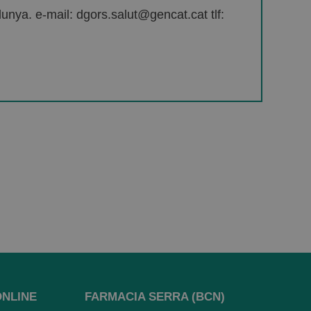
unya. e-mail: dgors.salut@gencat.cat tlf:
ONLINE
FARMACIA SERRA (BCN)