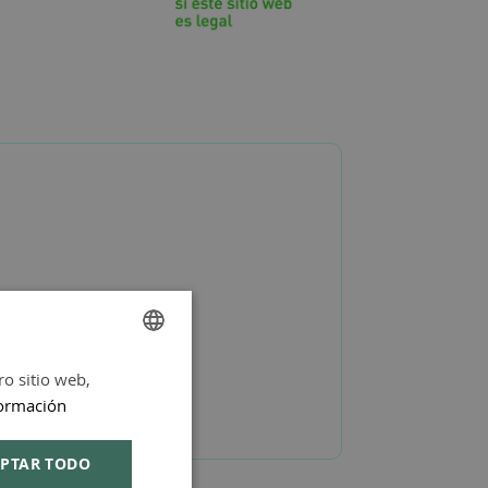
ro sitio web,
SPANISH
ormación
ENGLISH
PTAR TODO