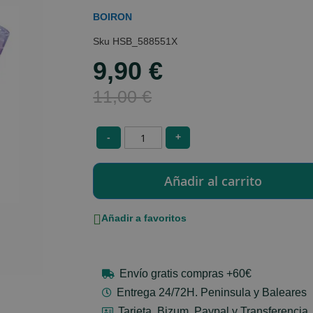
BOIRON
HSB_588551X
9,90 €
Special
Price
11,00 €
-
+
Añadir a favoritos
Envío gratis compras +60€
Entrega 24/72H. Peninsula y Baleares
Tarjeta, Bizum, Paypal y Transferencia