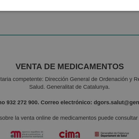
VENTA DE MEDICAMENTOS
nitaria competente: Dirección General de Ordenación y R
Salud. Generalitat de Catalunya.
no 932 272 900. Correo electrónico: dgors.salut@gen
sobre la venta online de medicamentos puede consultar l