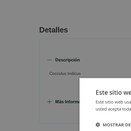
beginning
of
the
images
Detalles
gallery
Descripción
Cocculus Indicus
Este sitio w
Este sitio web usa
Más Información
usted acepta toda
MOSTRAR DE