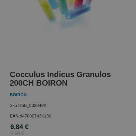
Skip
to
Cocculus Indicus Granulos
the
beginning
200CH BOIRON
of
the
BOIRON
images
gallery
HSB_532849X
EAN
:
8470007434139
6,84 €
Special
Price
7,60 €