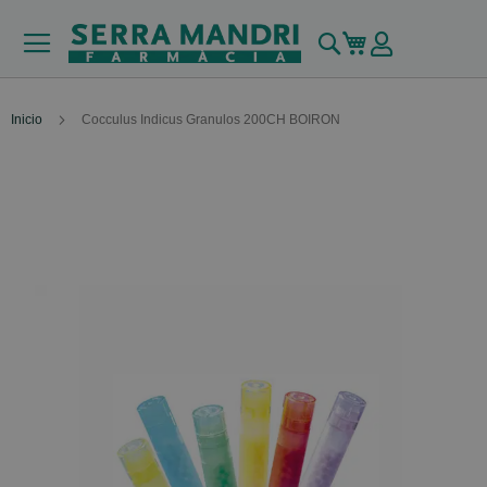
Buscar
Mi carrito
Inicio
Cocculus Indicus Granulos 200CH BOIRON
Skip
to
the
end
of
the
images
gallery