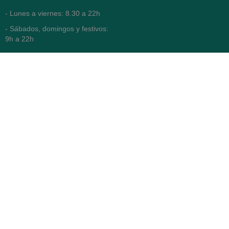
- Lunes a viernes: 8.30 a 22h
- Sábados, domingos y festivos:
9h a 22h
93 416 12 70
WhatsApp Pedidos
Farmacia
Titular: Juan María Serra
Mandri
Nº de Colegiado: 4473 (COFB)
CIF: 46.316.032-N
Código oficial de Farmacia:
F0800646
Avenida Diagonal 478,
(esquina con Vía Augusta)
- Barcelona