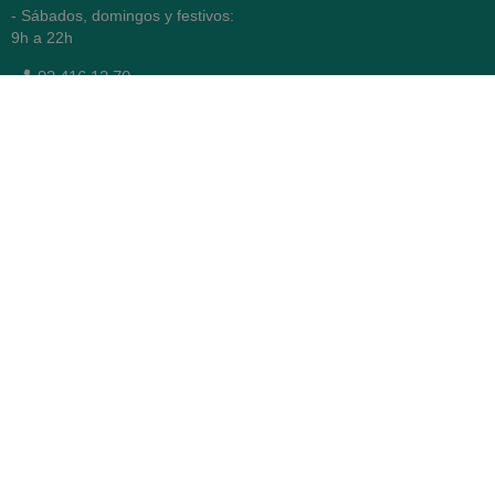
- Sábados, domingos y festivos:
9h a 22h
93 416 12 70
WhatsApp Pedidos
Farmacia
Titular: Juan María Serra
Mandri
Nº de Colegiado: 4473 (COFB)
CIF: 46.316.032-N
Código oficial de Farmacia:
F0800646
Avenida Diagonal 478,
(esquina con Vía Augusta)
- Barcelona