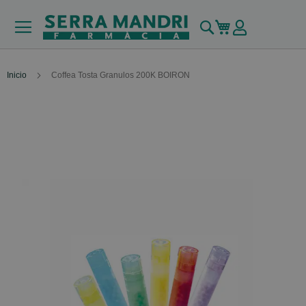
Buscar
Mi carrito
Inicio
Coffea Tosta Granulos 200K BOIRON
Skip
to
the
end
of
the
images
gallery