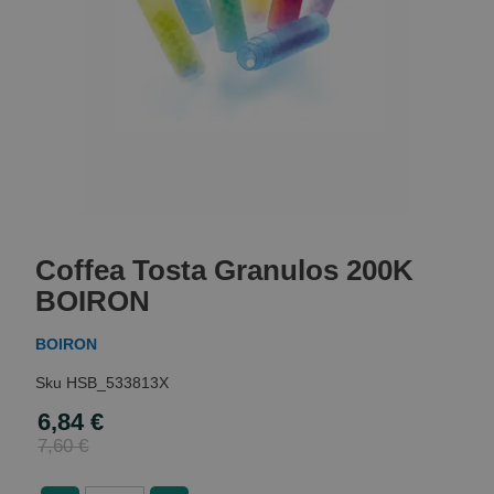
Skip
to
Coffea Tosta Granulos 200K
the
beginning
BOIRON
of
the
BOIRON
images
gallery
HSB_533813X
6,84 €
Special
Price
7,60 €