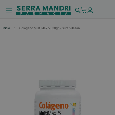
Buscar
Mi carrito
Inicio
Colágeno Multi Max 5 330gr. - Sura Vitasan
Skip
to
the
end
of
the
images
gallery