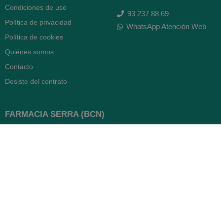
Condiciones de uso
93 237 88 69
Política de privacidad
WhatsApp Atención Web
Política de cookies
Quiénes somos
Contacto
Desiste del contrato
FARMACIA SERRA (BCN)
Avenida Diagonal 478
08006 -
Barcelona
Abierto
365 días
- Lunes a viernes: 8.30 a 22h
- Sábados, domingos y festivos:
9h a 22h
93 416 12 70