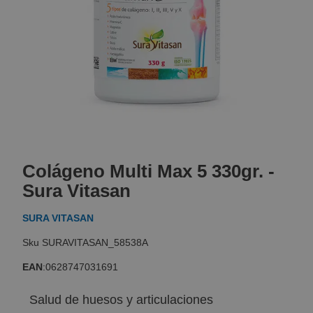
Skip
to
Colágeno Multi Max 5 330gr. -
the
beginning
Sura Vitasan
of
the
SURA VITASAN
images
gallery
SURAVITASAN_58538A
EAN
:
0628747031691
Salud de huesos y articulaciones