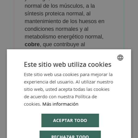
normal de los músculos, a la
síntesis proteica normal, al
mantenimiento de los huesos en
condiciones normales y al
metabolismo energético normal,
cobre
, que contribuye al
mantenimiento del tejido conectivo
en condiciones normales y al
Este sitio web utiliza cookies
funcionamiento normal del sistema
Este sitio web usa cookies para mejorar la
SPANISH
inmunitario. Contine además
ácido
experiencia del usuario. Al utilizar nuestro
hialurónico, silicio, harpagofito y
ENGLISH
sitio web, usted acepta todas las cookies
ácido málico
.
de acuerdo con nuestra Política de
cookies.
Más información
ACEPTAR TODO
Más Información
RECHAZAR TODO