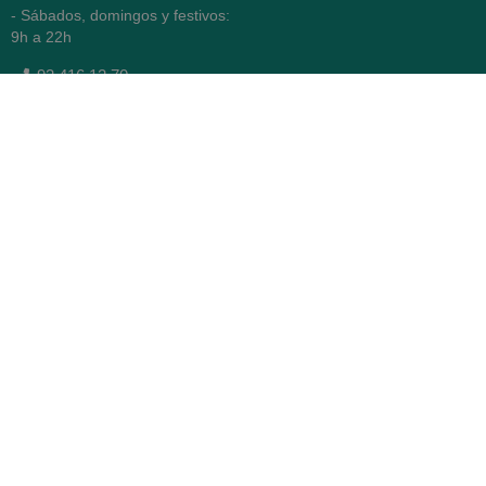
- Sábados, domingos y festivos:
9h a 22h
93 416 12 70
WhatsApp Pedidos
Farmacia
Titular: Juan María Serra
Mandri
Nº de Colegiado: 4473 (COFB)
CIF: 46.316.032-N
Código oficial de Farmacia:
F0800646
Avenida Diagonal 478,
(esquina con Vía Augusta)
- Barcelona