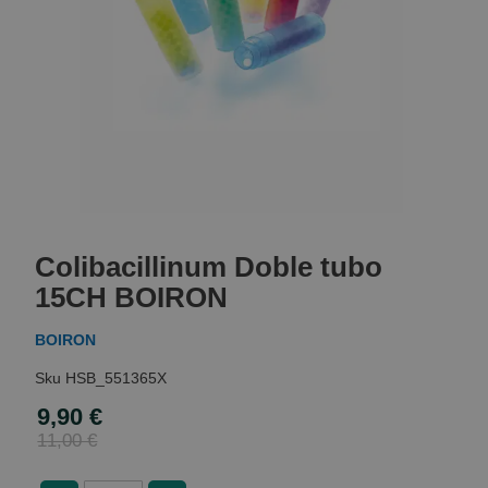
Skip
to
Colibacillinum Doble tubo
the
beginning
15CH BOIRON
of
the
BOIRON
images
gallery
HSB_551365X
9,90 €
Special
Price
11,00 €