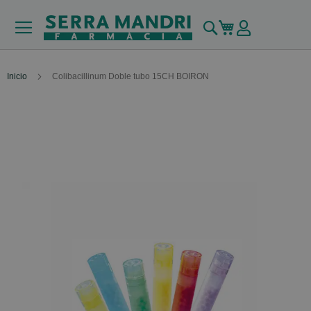
Buscar
Mi carrito
Inicio
Colibacillinum Doble tubo 15CH BOIRON
Skip
to
the
end
of
the
images
gallery