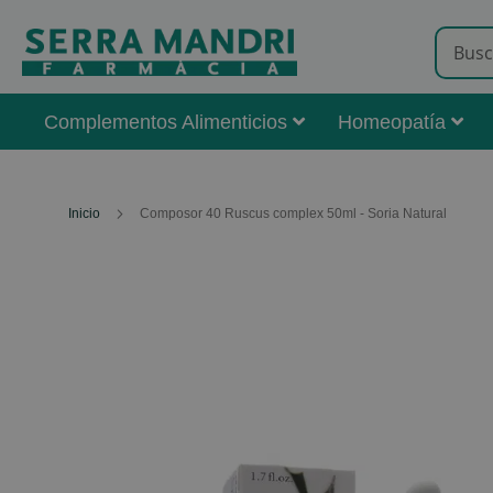
Complementos Alimenticios
Homeopatía
Inicio
Composor 40 Ruscus complex 50ml - Soria Natural
Skip
to
the
end