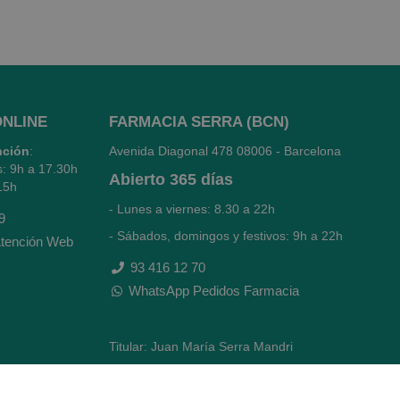
ONLINE
FARMACIA SERRA (BCN)
nción
:
Avenida Diagonal 478
08006 - Barcelona
s: 9h a 17.30h
Abierto
365 días
15h
- Lunes a viernes: 8.30 a 22h
9
- Sábados, domingos y festivos: 9h a 22h
tención Web
93 416 12 70
WhatsApp Pedidos Farmacia
Titular: Juan María Serra Mandri
Nº de Colegiado: 4473 (COFB)
CIF: 46.316.032-N