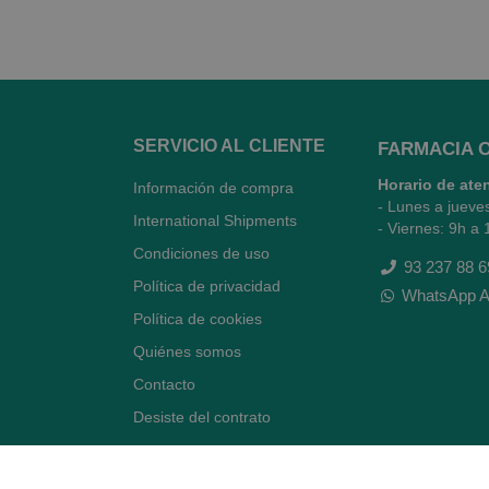
SERVICIO AL CLIENTE
FARMACIA 
Horario de ate
Información de compra
- Lunes a jueve
International Shipments
- Viernes: 9h a 
Condiciones de uso
93 237 88 6
Política de privacidad
WhatsApp A
Política de cookies
Quiénes somos
Contacto
Desiste del contrato