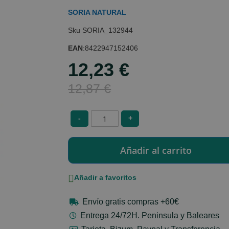
SORIA NATURAL
SORIA_132944
EAN
:
8422947152406
12,23 €
Special
Price
12,87 €
-
+
Añadir a favoritos
Envío gratis compras +60€
Entrega 24/72H. Peninsula y Baleares