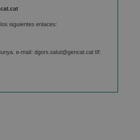
cat.cat
os siguientes enlaces:
unya. e-mail: dgors.salut@gencat.cat tlf: