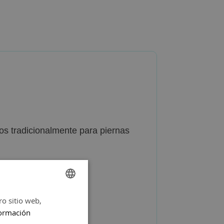
dos tradicionalmente para piernas
ro sitio web,
SPANISH
ormación
ENGLISH