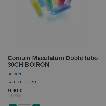
Skip
to
Conium Maculatum Doble tubo
the
beginning
30CH BOIRON
of
the
BOIRON
images
gallery
HSB_585359X
9,90 €
Special
Price
11,00 €