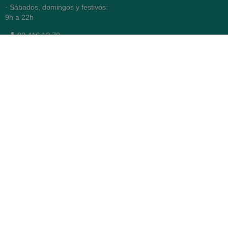
- Sábados, domingos y festivos:
9h a 22h
93 416 12 70
WhatsApp Pedidos
Farmacia
Titular: Juan María Serra
Mandri
Nº de Colegiado: 4473 (COFB)
CIF: 46.316.032-N
Código oficial de Farmacia:
F0800646
Avenida Diagonal 478,
(esquina con Vía Augusta)
- Barcelona