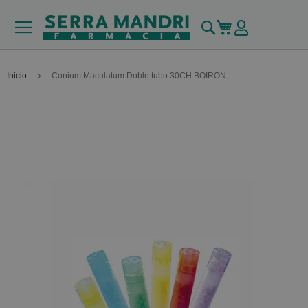
Buscar
Mi carrito
Inicio
Conium Maculatum Doble tubo 30CH BOIRON
Skip
to
the
end
of
the
images
gallery