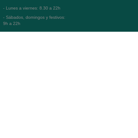
- Lunes a viernes: 8.30 a 22h
- Sábados, domingos y festivos:
9h a 22h
93 416 12 70
WhatsApp Pedidos
Farmacia
Titular: Juan María Serra
Mandri
Nº de Colegiado: 4473 (COFB)
CIF: 46.316.032-N
Código oficial de Farmacia:
F0800646
Avenida Diagonal 478,
(esquina con Vía Augusta)
- Barcelona