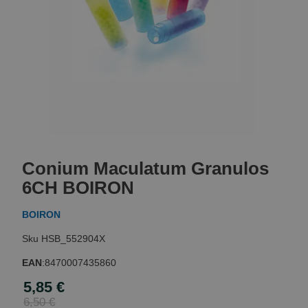
Skip
to
Conium Maculatum Granulos
the
beginning
6CH BOIRON
of
the
BOIRON
images
gallery
HSB_552904X
EAN
:
8470007435860
5,85 €
Special
Price
6,50 €