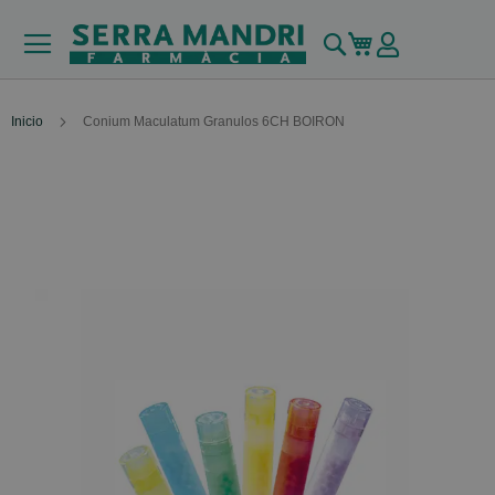
Buscar
Mi carrito
Inicio
Conium Maculatum Granulos 6CH BOIRON
Skip
to
the
end
of
the
images
gallery