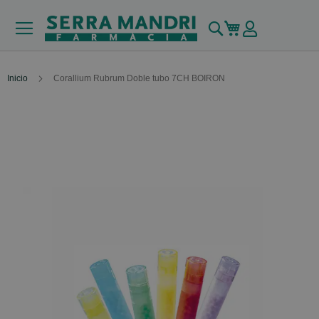
Buscar
Mi carrito
Inicio
Corallium Rubrum Doble tubo 7CH BOIRON
Skip
to
the
end
of
the
images
gallery