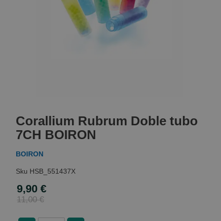
Skip
to
Corallium Rubrum Doble tubo
the
beginning
7CH BOIRON
of
the
BOIRON
images
gallery
HSB_551437X
9,90 €
Special
Price
11,00 €