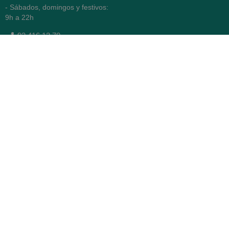
- Sábados, domingos y festivos:
9h a 22h
93 416 12 70
WhatsApp Pedidos
Farmacia
Titular: Juan María Serra
Mandri
Nº de Colegiado: 4473 (COFB)
CIF: 46.316.032-N
Código oficial de Farmacia:
F0800646
Avenida Diagonal 478,
(esquina con Vía Augusta)
- Barcelona