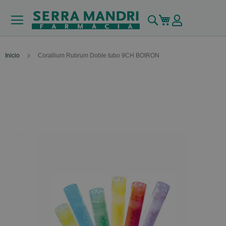
Buscar
Mi carrito
Inicio
Corallium Rubrum Doble tubo 9CH BOIRON
Skip
to
the
end
of
the
images
gallery