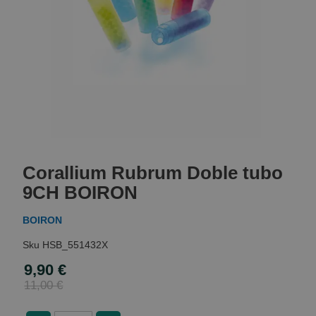
Skip
to
Corallium Rubrum Doble tubo
the
beginning
9CH BOIRON
of
the
BOIRON
images
gallery
HSB_551432X
9,90 €
Special
Price
11,00 €