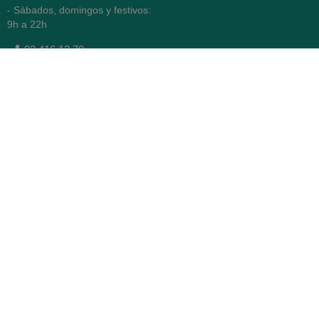
- Sábados, domingos y festivos:
9h a 22h
93 416 12 70
WhatsApp Pedidos
Farmacia
Titular: Juan María Serra
Mandri
Nº de Colegiado: 4473 (COFB)
CIF: 46.316.032-N
Código oficial de Farmacia:
F0800646
Avenida Diagonal 478,
(esquina con Vía Augusta)
- Barcelona