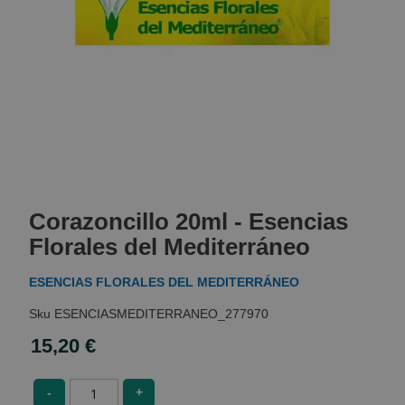
Skip
to
Corazoncillo 20ml - Esencias
the
beginning
Florales del Mediterráneo
of
the
ESENCIAS FLORALES DEL MEDITERRÁNEO
images
gallery
ESENCIASMEDITERRANEO_277970
15,20 €
-
+