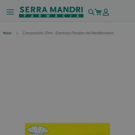
Buscar
Mi carrito
Inicio
Corazoncillo 20ml - Esencias Florales del Mediterráneo
Skip
to
the
end
of
the
images
gallery