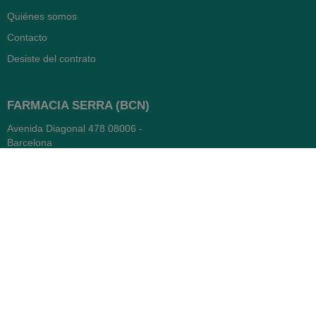
Quiénes somos
Contacto
Desiste del contrato
FARMACIA SERRA (BCN)
Avenida Diagonal 478
08006 -
Barcelona
Abierto
365 días
- Lunes a viernes: 8.30 a 22h
- Sábados, domingos y festivos:
9h a 22h
93 416 12 70
WhatsApp Pedidos
Farmacia