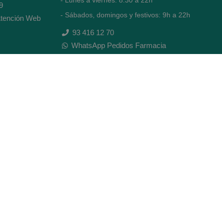
- Lunes a viernes: 8.30 a 22h
9
- Sábados, domingos y festivos: 9h a 22h
tención Web
93 416 12 70
WhatsApp Pedidos Farmacia
Titular: Juan María Serra Mandri
Nº de Colegiado: 4473 (COFB)
CIF: 46.316.032-N
Código oficial de Farmacia: F0800646