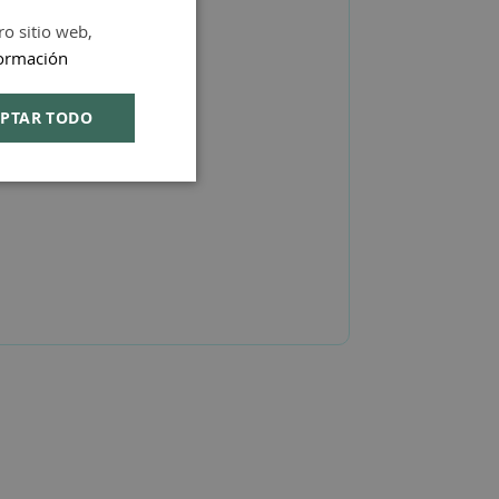
ro sitio web,
SPANISH
ormación
ENGLISH
PTAR TODO