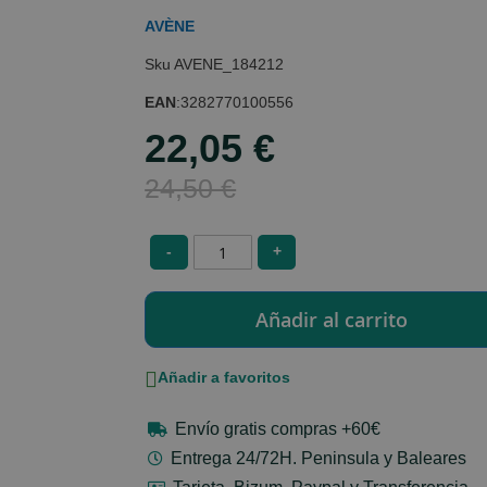
AVÈNE
AVENE_184212
EAN
:
3282770100556
22,05 €
Special
Price
24,50 €
-
+
Añadir a favoritos
Envío gratis compras +60€
Entrega 24/72H. Peninsula y Baleares