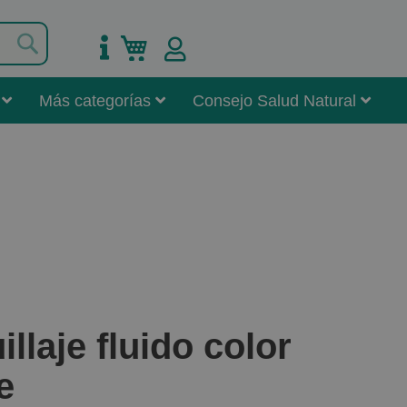
Buscar
Mi carrito
Más categorías
Consejo Salud Natural
laje fluido color
e