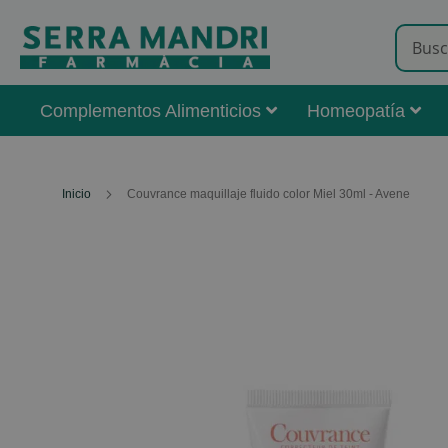
Complementos Alimenticios
Homeopatía
Inicio
Couvrance maquillaje fluido color Miel 30ml - Avene
Skip
to
the
end