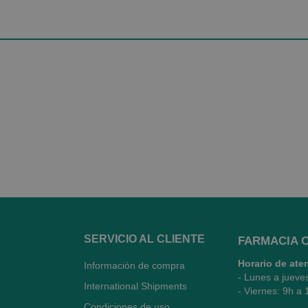
SERVICIO AL CLIENTE
FARMACIA 
Horario de ate
Información de compra
- Lunes a jueve
International Shipments
- Viernes: 9h a 
Condiciones de uso