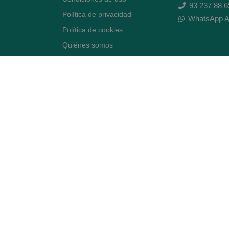
93 237 88 6
Política de privacidad
WhatsApp A
Política de cookies
Quiénes somos
Contacto
Desiste del contrato
Avenida Diagonal 478,
(esquina con Vía Augusta)
- Barcelona
BLOG ARTE FARMACÉUTICO