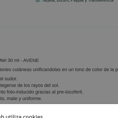
Tarjeta, Bizum, Paypal y Transferencia
 Miel 30 ml - AVENE
iones cutáneas unificandolas en un tono de color de la pi
al sudor.
tegerse de los rayos del sol.
to foto-inducido gracias al pre-tocoferil.
cto, mate y uniforme.
eb utiliza cookies