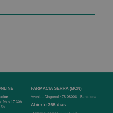
ONLINE
FARMACIA SERRA (BCN)
nción
:
Avenida Diagonal 478
08006 - Barcelona
s: 9h a 17.30h
Abierto
365 días
15h