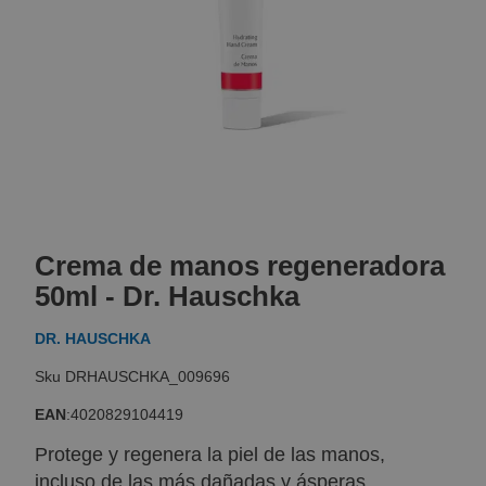
Skip
to
Crema de manos regeneradora
the
beginning
50ml - Dr. Hauschka
of
the
DR. HAUSCHKA
images
gallery
DRHAUSCHKA_009696
EAN
:
4020829104419
Protege y regenera la piel de las manos,
incluso de las más dañadas y ásperas.