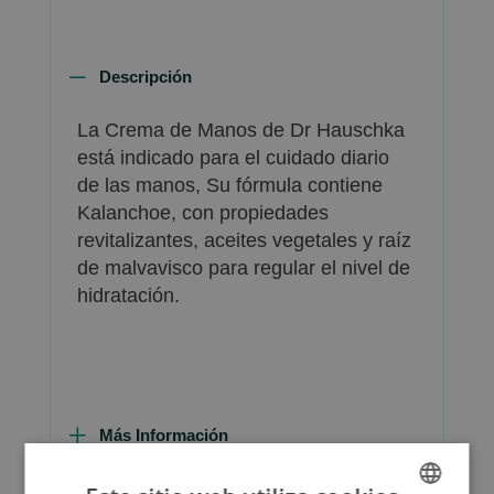
Descripción
La Crema de Manos de Dr Hauschka
está indicado para el cuidado diario
de las manos, Su fórmula contiene
Kalanchoe, con propiedades
revitalizantes, aceites vegetales y raíz
de malvavisco para regular el nivel de
hidratación.
Más Información