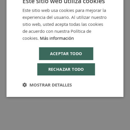
Este sitio web utiliza cookies
Este sitio web usa cookies para mejorar la
SPANISH
experiencia del usuario. Al utilizar nuestro
ENGLISH
FAQ - Preguntas y Respuestas
sitio web, usted acepta todas las cookies
de acuerdo con nuestra Política de
cookies.
Más información
ACEPTAR TODO
Consejos de Compra Producto
RECHAZAR TODO
MOSTRAR DETALLES