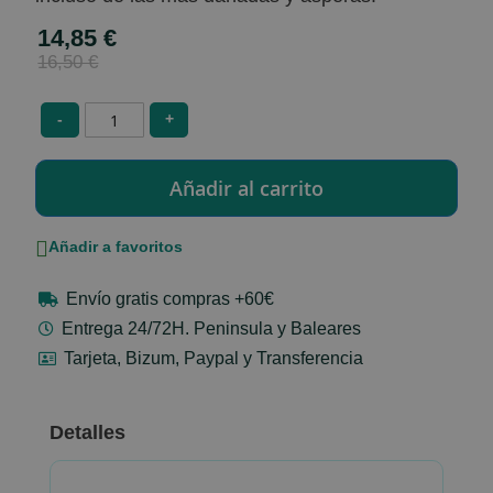
14,85 €
Special
Price
16,50 €
-
+
Añadir a favoritos
Envío gratis compras +60€
Entrega 24/72H. Peninsula y Baleares
Tarjeta, Bizum, Paypal y Transferencia
Detalles