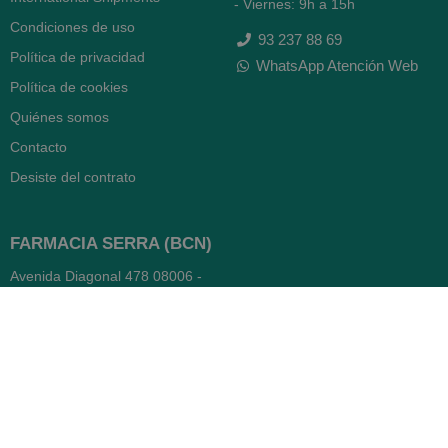
- Viernes: 9h a 15h
Condiciones de uso
93 237 88 69
Política de privacidad
WhatsApp Atención Web
Política de cookies
Quiénes somos
Contacto
Desiste del contrato
FARMACIA SERRA (BCN)
Avenida Diagonal 478
08006 -
Barcelona
Abierto
365 días
- Lunes a viernes: 8.30 a 22h
- Sábados, domingos y festivos:
9h a 22h
93 416 12 70