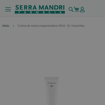
Buscar
Mi carrito
Inicio
Crema de manos regeneradora 50ml - Dr. Hauschka
Skip
to
the
end
of
the
images
gallery