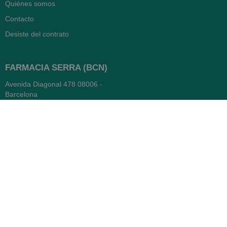
Quiénes somos
Contacto
Desiste del contrato
FARMACIA SERRA (BCN)
Avenida Diagonal 478
08006 -
Barcelona
Abierto
365 días
- Lunes a viernes: 8.30 a 22h
- Sábados, domingos y festivos:
9h a 22h
93 416 12 70
WhatsApp Pedidos
Farmacia
Titular: Juan María Serra