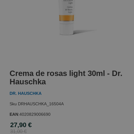
Skip
to
Crema de rosas light 30ml - Dr.
the
beginning
Hauschka
of
the
DR. HAUSCHKA
images
gallery
DRHAUSCHKA_16504A
EAN
:
4020829006690
27,90 €
Special
Price
31,00 €