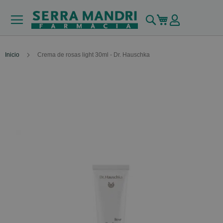
Buscar
Mi carrito
Inicio
Crema de rosas light 30ml - Dr. Hauschka
Skip
to
the
end
of
the
images
gallery