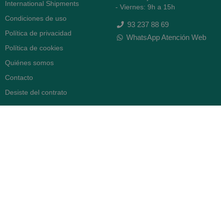
International Shipments
- Viernes: 9h a 15h
Condiciones de uso
93 237 88 69
Política de privacidad
WhatsApp Atención Web
Política de cookies
Quiénes somos
Contacto
Desiste del contrato
FARMACIA SERRA (BCN)
Avenida Diagonal 478
08006 -
Barcelona
Abierto
365 días
- Lunes a viernes: 8.30 a 22h
- Sábados, domingos y festivos:
9h a 22h