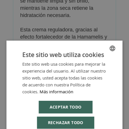
se mantiene limpia y sin brillo,
mientras la zona seca retiene la
hidratación necesaria.
Esta crema reguladora, gracias al
efecto fortalecedor de la Hamamelis y
la revitalizante Margarita, suaviza la
piel y mantiene su textura fina y
Este sitio web utiliza cookies
uniforme.
Este sitio web usa cookies para mejorar la
SPANISH
experiencia del usuario. Al utilizar nuestro
ENGLISH
sitio web, usted acepta todas las cookies
de acuerdo con nuestra Política de
cookies.
Más información
Más Información
ACEPTAR TODO
RECHAZAR TODO