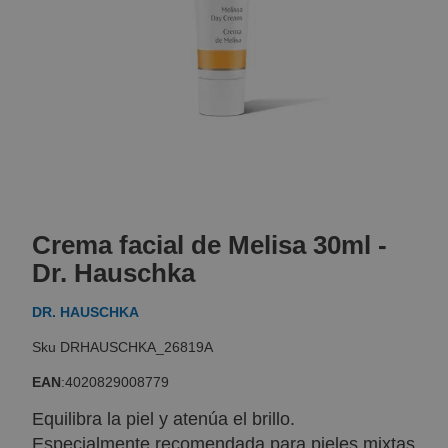
Skip
to
Crema facial de Melisa 30ml -
the
beginning
Dr. Hauschka
of
the
DR. HAUSCHKA
images
gallery
DRHAUSCHKA_26819A
EAN
:
4020829008779
Equilibra la piel y atenúa el brillo.
Especialmente recomendada para pieles mixtas