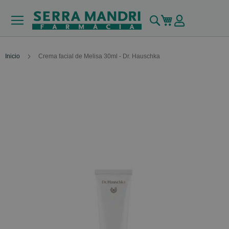
Buscar
Mi carrito
Inicio
Crema facial de Melisa 30ml - Dr. Hauschka
Skip
to
the
end
of
the
images
gallery