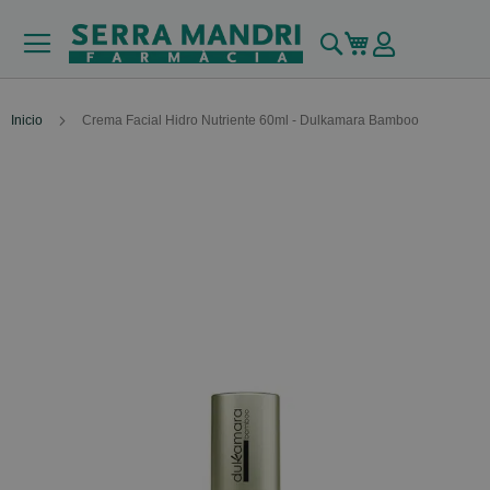
Buscar
Mi carrito
Inicio
Crema Facial Hidro Nutriente 60ml - Dulkamara Bamboo
Skip
to
the
end
of
the
images
gallery