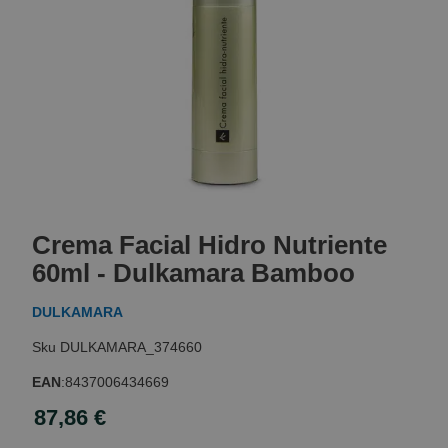
Skip
to
Crema Facial Hidro Nutriente
the
beginning
60ml - Dulkamara Bamboo
of
the
DULKAMARA
images
gallery
DULKAMARA_374660
EAN
:
8437006434669
87,86 €