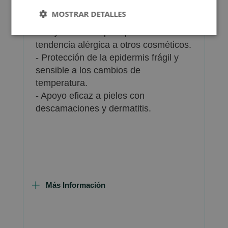
a la sequedad, sensibles y con
MOSTRAR DETALLES
cuperosis.
- Muy adecuada para pieles con
tendencia alérgica a otros cosméticos.
- Protección de la epidermis frágil y
sensible a los cambios de
temperatura.
- Apoyo eficaz a pieles con
descamaciones y dermatitis.
Más Información