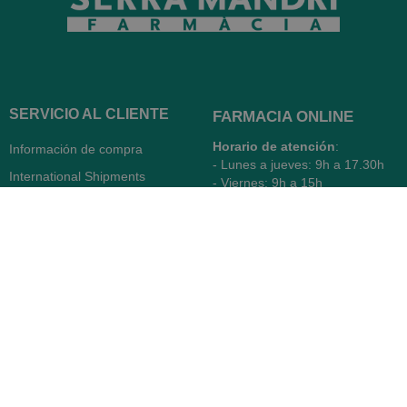
SERVICIO AL CLIENTE
FARMACIA ONLINE
Horario de atención
:
Información de compra
- Lunes a jueves: 9h a 17.30h
International Shipments
- Viernes: 9h a 15h
Condiciones de uso
93 237 88 69
Política de privacidad
WhatsApp Atención Web
Política de cookies
Quiénes somos
Contacto
Desiste del contrato
FARMACIA SERRA (BCN)