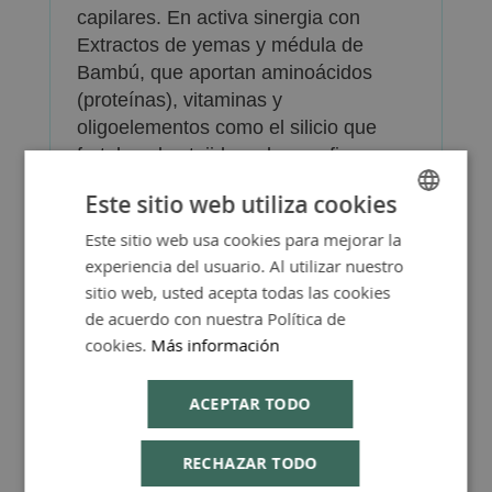
capilares. En activa sinergia con
Extractos de yemas y médula de
Bambú, que aportan aminoácidos
(proteínas), vitaminas y
oligoelementos como el silicio que
fortalece los tejidos y les confiere
flexibilidad.
Este sitio web utiliza cookies
Incorpora aceites esenciales naturales
de suaves e incomparables aromas y
Este sitio web usa cookies para mejorar la
SPANISH
de acciones que preservan la
experiencia del usuario. Al utilizar nuestro
ENGLISH
juventud de la piel y favorecen la
sitio web, usted acepta todas las cookies
de acuerdo con nuestra Política de
regulación de su temperatura.
cookies.
Más información
La crema Facial Hidro Nutriente
Dulkamara Bamboo es apta para todo
ACEPTAR TODO
tipo de piel, incluido contorno de ojos
y labios.
RECHAZAR TODO
- Ideal para pieles finas con tendencia