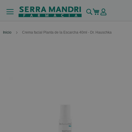
Buscar
Mi carrito
Inicio
Crema facial Planta de la Escarcha 40ml - Dr. Hauschka
Skip
to
the
end
of
the
images
gallery