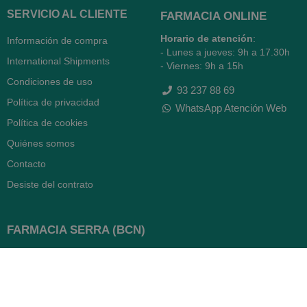
SERVICIO AL CLIENTE
FARMACIA ONLINE
Horario de atención
:
Información de compra
- Lunes a jueves: 9h a 17.30h
International Shipments
- Viernes: 9h a 15h
Condiciones de uso
93 237 88 69
Política de privacidad
WhatsApp Atención Web
Política de cookies
Quiénes somos
Contacto
Desiste del contrato
FARMACIA SERRA (BCN)
Avenida Diagonal 478
08006 -
Barcelona
Abierto
365 días