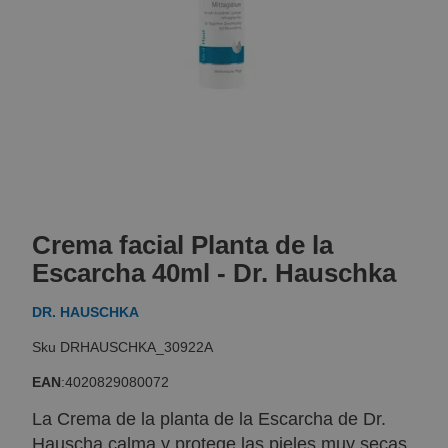
Skip
to
Crema facial Planta de la
the
beginning
Escarcha 40ml - Dr. Hauschka
of
the
DR. HAUSCHKA
images
gallery
DRHAUSCHKA_30922A
EAN
:
4020829080072
La Crema de la planta de la Escarcha de Dr.
Hauscha calma y protege las pieles muy secas