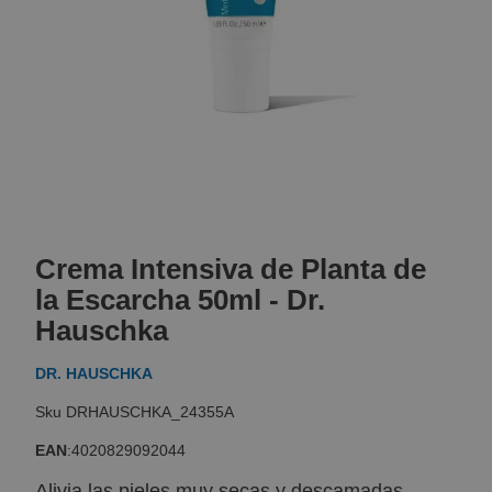
Skip
to
Crema Intensiva de Planta de
the
beginning
la Escarcha 50ml - Dr.
of
Hauschka
the
images
DR. HAUSCHKA
gallery
DRHAUSCHKA_24355A
EAN
:
4020829092044
Alivia las pieles muy secas y descamadas