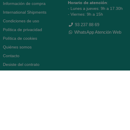
Horario de atención
:
Información de compra
- Lunes a jueves: 9h a 17.30h
International Shipments
- Viernes: 9h a 15h
Condiciones de uso
93 237 88 69
Política de privacidad
WhatsApp Atención Web
Política de cookies
Quiénes somos
Contacto
Desiste del contrato
FARMACIA SERRA (BCN)
Avenida Diagonal 478
08006 -
Barcelona
Abierto
365 días
- Lunes a viernes: 8.30 a 22h
- Sábados, domingos y festivos: