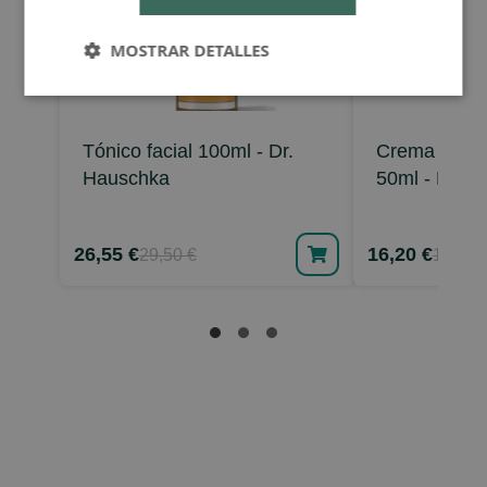
MOSTRAR DETALLES
Tónico facial 100ml - Dr.
Crema facial
Hauschka
50ml - Dr. 
26,55 €
16,20 €
29,50 €
18,00 