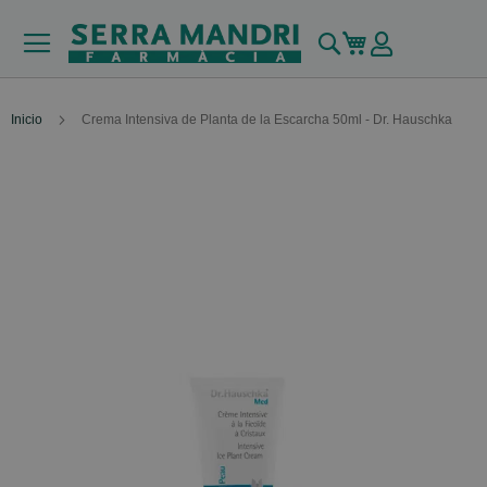
Buscar
Mi carrito
Inicio
Crema Intensiva de Planta de la Escarcha 50ml - Dr. Hauschka
Skip
to
the
end
of
the
images
gallery