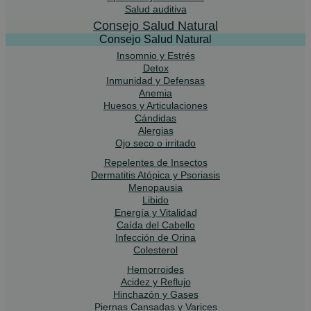
Salud auditiva
Consejo Salud Natural
Consejo Salud Natural
Insomnio y Estrés
Detox
Inmunidad y Defensas
Anemia
Huesos y Articulaciones
Cándidas
Alergias
Ojo seco o irritado
Repelentes de Insectos
Dermatitis Atópica y Psoriasis
Menopausia
Libido
Energía y Vitalidad
Caída del Cabello
Infección de Orina
Colesterol
Hemorroides
Acidez y Reflujo
Hinchazón y Gases
Piernas Cansadas y Varices