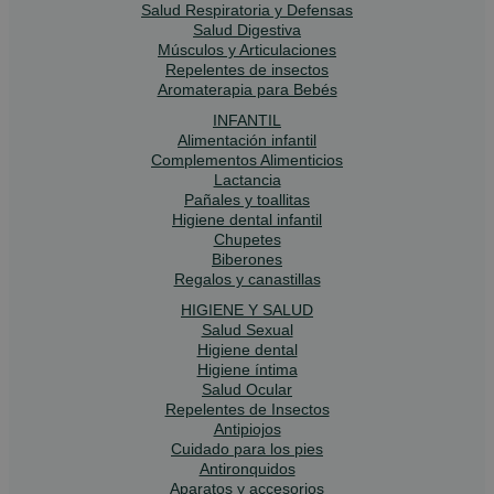
Salud Respiratoria y Defensas
Salud Digestiva
Músculos y Articulaciones
Repelentes de insectos
Aromaterapia para Bebés
INFANTIL
Alimentación infantil
Complementos Alimenticios
Lactancia
Pañales y toallitas
Higiene dental infantil
Chupetes
Biberones
Regalos y canastillas
HIGIENE Y SALUD
Salud Sexual
Higiene dental
Higiene íntima
Salud Ocular
Repelentes de Insectos
Antipiojos
Cuidado para los pies
Antironquidos
Aparatos y accesorios