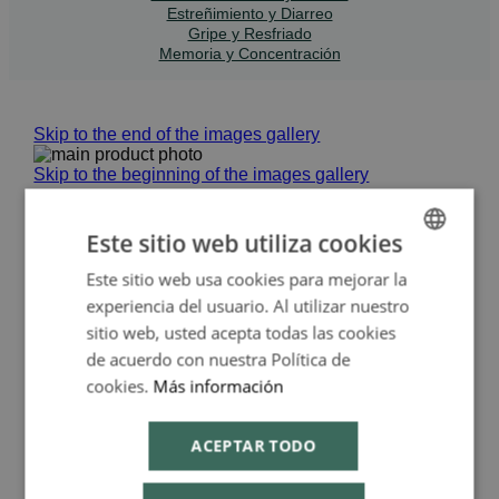
Estreñimiento y Diarreo
Gripe y Resfriado
Memoria y Concentración
Skip to the end of the images gallery
Skip to the beginning of the images gallery
Cura cutánea 10
Este sitio web utiliza cookies
ampollas - Dr. Hauschka
Este sitio web usa cookies para mejorar la
SPANISH
experiencia del usuario. Al utilizar nuestro
ENGLISH
DR. HAUSCHKA
sitio web, usted acepta todas las cookies
de acuerdo con nuestra Política de
En stock
DRHAUSCHKA_009860
cookies.
Más información
EAN
:
4020829005327
ACEPTAR TODO
Tratamiento intensivo regenerador, apoya y
normaliza la piel.