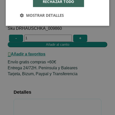
RECHAZAR TODO
Special Price
23,85 €
MOSTRAR DETALLES
26,50 €
En stock
DRHAUSCHKA_009860
-
+
Añadir a favoritos
Envío gratis compras +60€
Entrega 24/72H. Peninsula y Baleares
Tarjeta, Bizum, Paypal y Transferencia
Detalles