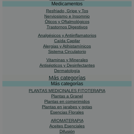
Medicamentos
Resfriado, Gripe y Tos
Nerviosismo e Insomnio
Óticos y Oftalmológicos
Trastornos Digestivos
Analgésicos y Antiinflamatorios
Caída Capilar
Alergias y Atihistamínicos
Sistema Circulatorio
Vitaminas y Minerales
Antisépticos y Desinfectantes
Dermatología
Más categorías
Más categorías
PLANTAS MEDICINALES FITOTERAPIA
Plantas a Granel
Plantas en comprimidos
Plantas en jarabes y gotas
Esencias Florales
AROMATERAPIA
Aceites Esenciales
Difusión