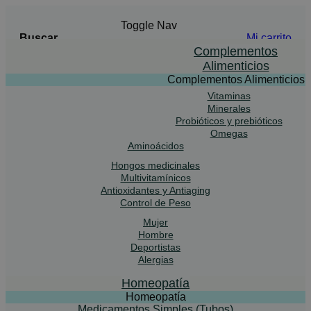
Toggle Nav
Buscar
Mi carrito
Buscar
Complementos
Alimenticios
Complementos Alimenticios
Vitaminas
Advanced Search
Minerales
Probióticos y prebióticos
Buscar
Omegas
Aminoácidos
Hongos medicinales
Multivitamínicos
Antioxidantes y Antiaging
Control de Peso
Mujer
Hombre
Deportistas
Alergias
Homeopatía
Homeopatía
Medicamentos Simples (Tubos)