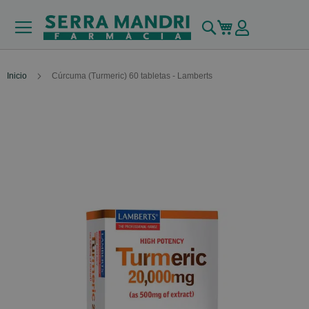
Buscar
Mi carrito
Inicio
Cúrcuma (Turmeric) 60 tabletas - Lamberts
Skip
to
the
end
of
the
images
gallery