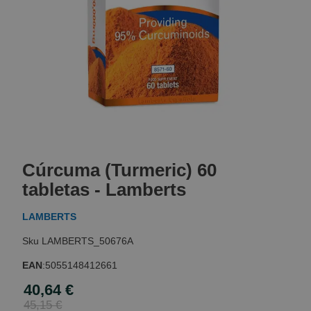
Skip
to
Cúrcuma (Turmeric) 60
the
beginning
tabletas - Lamberts
of
the
LAMBERTS
images
gallery
LAMBERTS_50676A
EAN
:
5055148412661
40,64 €
Special
Price
45,15 €