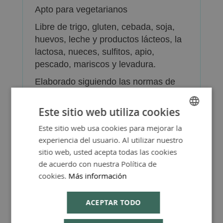
Apto para vegetarianos
Libre de trigo, gluten, cebada, soja,
huevos, leche y productos lácteos, la
lactosa, nueces, sulfitos, apio,
pescado, mariscos y levadura.
Elaborado siguiendo las normas de
fabricación farmacéutica GMP (Good
Manufacturing Practice, Buenas
Este sitio web utiliza cookies
Prácticas en la Fabricación).
Este sitio web usa cookies para mejorar la
SPANISH
Presentación: envase de 60 tabletas.
experiencia del usuario. Al utilizar nuestro
ENGLISH
sitio web, usted acepta todas las cookies
de acuerdo con nuestra Política de
cookies.
Más información
ACEPTAR TODO
Más Información