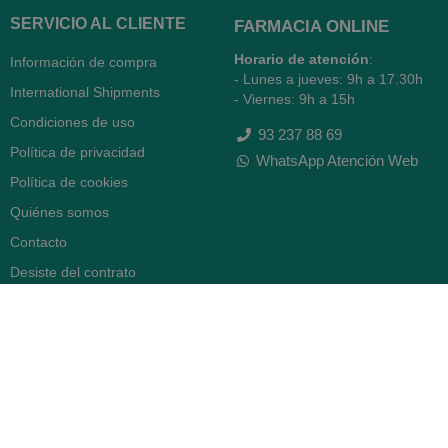
SERVICIO AL CLIENTE
FARMACIA ONLINE
Horario de atención
:
Información de compra
- Lunes a jueves: 9h a 17.30h
International Shipments
- Viernes: 9h a 15h
Condiciones de uso
93 237 88 69
Política de privacidad
WhatsApp Atención Web
Política de cookies
Quiénes somos
Contacto
Desiste del contrato
FARMACIA SERRA (BCN)
Avenida Diagonal 478
08006 -
Barcelona
Abierto
365 días