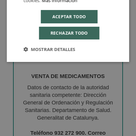
cookies.
Más información
ACEPTAR TODO
RECHAZAR TODO
MOSTRAR DETALLES
VENTA DE MEDICAMENTOS
Datos de contacto de la autoridad
sanitaria competente: Dirección
General de Ordenación y Regulación
Sanitarias. Departamento de Salud.
Generalitat de Catalunya.
Teléfono 932 272 900. Correo