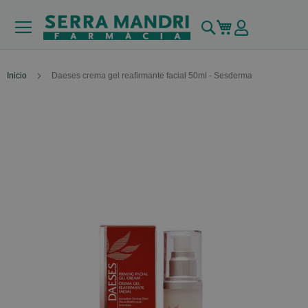
Buscar
Mi carrito
Inicio
Daeses crema gel reafirmante facial 50ml - Sesderma
Skip
to
the
end
of
the
images
gallery