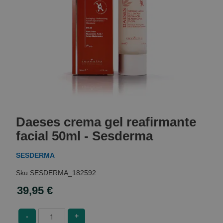
Skip
to
Daeses crema gel reafirmante
the
beginning
facial 50ml - Sesderma
of
the
SESDERMA
images
gallery
SESDERMA_182592
39,95 €
-
+