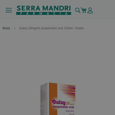
Buscar
Mi carrito
Inicio
Dalsy 20mg/ml suspensión oral 150ml - Viatris
Skip
to
the
end
of
the
images
gallery