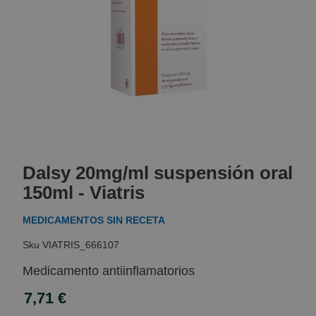
Skip
to
Dalsy 20mg/ml suspensión oral
the
beginning
150ml - Viatris
of
the
MEDICAMENTOS SIN RECETA
images
gallery
VIATRIS_666107
Medicamento antiinflamatorios
7,71 €