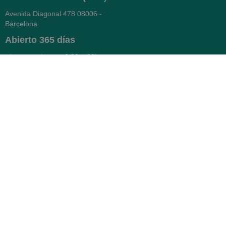
Avenida Diagonal 478
08006 -
Barcelona
Abierto
365 días
- Lunes a viernes: 8.30 a 22h
- Sábados, domingos y festivos:
9h a 22h
93 416 12 70
WhatsApp Pedidos
Farmacia
Titular: Juan María Serra
Mandri
Nº de Colegiado: 4473 (COFB)
CIF: 46.316.032-N
Código oficial de Farmacia:
F0800646