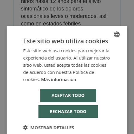
niños hasta 12 años para el alivio
sintomático de los dolores
ocasionales leves o moderados, así
como en estados febriles
La utilización de este medicamento en
Este sitio web utiliza cookies
niños menores de 2 años se realizará
siempre por prescripción médica.
Este sitio web usa cookies para mejorar la
SPANISH
experiencia del usuario. Al utilizar nuestro
Ver prospecto del medicamento en
ENGLISH
sitio web, usted acepta todas las cookies
pdf
de acuerdo con nuestra Política de
cookies.
Más información
ACEPTAR TODO
Más Información
RECHAZAR TODO
MOSTRAR DETALLES