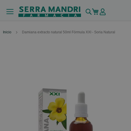
Buscar
Mi carrito
Inicio
Damiana extracto natural 50ml Fórmula XXI - Soria Natural
Skip
to
the
end
of
the
images
gallery