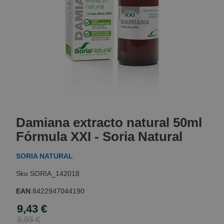
Skip
to
Damiana extracto natural 50ml
the
beginning
Fórmula XXI - Soria Natural
of
the
SORIA NATURAL
images
gallery
SORIA_142018
EAN
:
8422947044190
9,43 €
Special
Price
9,93 €