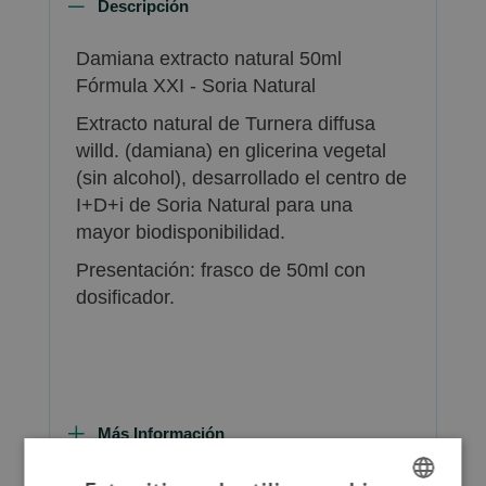
Descripción
Damiana extracto natural 50ml
Fórmula XXI - Soria Natural
Extracto natural de Turnera diffusa
willd. (damiana) en glicerina vegetal
(sin alcohol), desarrollado el centro de
I+D+i de Soria Natural para una
mayor biodisponibilidad.
Presentación: frasco de 50ml con
dosificador.
Más Información