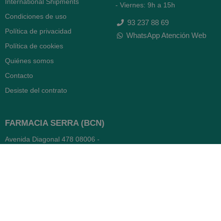
International Shipments
- Viernes: 9h a 15h
Condiciones de uso
93 237 88 69
Política de privacidad
WhatsApp Atención Web
Política de cookies
Quiénes somos
Contacto
Desiste del contrato
FARMACIA SERRA (BCN)
Avenida Diagonal 478
08006 -
Barcelona
Abierto
365 días
- Lunes a viernes: 8.30 a 22h
- Sábados, domingos y festivos:
9h a 22h