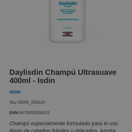
Skip
to
Daylisdin Champú Ultrasuave
the
beginning
400ml - Isdin
of
the
ISDIN
images
gallery
ISDIN_255620
EAN
:
8470002556201
Champú especialmente formulado para el uso
diario de cabellos frágiles y delicados. Aporta