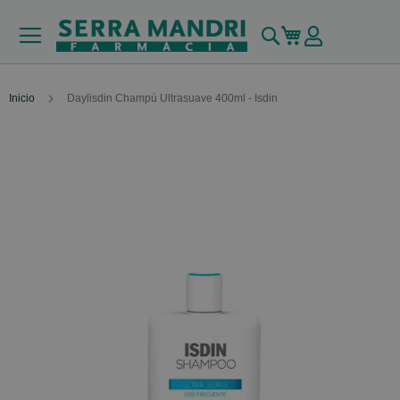
Buscar
Mi carrito
Inicio
Daylisdin Champú Ultrasuave 400ml - Isdin
Skip
to
the
end
of
the
images
gallery