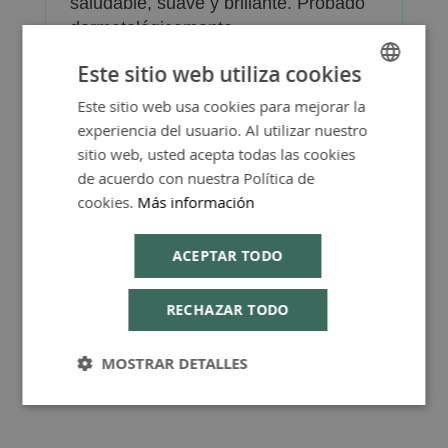
saludable, suave y brillante. Probado
dermatológicamente.
Este sitio web utiliza cookies
Este sitio web usa cookies para mejorar la
SPANISH
experiencia del usuario. Al utilizar nuestro
ENGLISH
sitio web, usted acepta todas las cookies
Más Información
de acuerdo con nuestra Política de
cookies.
Más información
ACEPTAR TODO
Consejos de Compra Producto
RECHAZAR TODO
MOSTRAR DETALLES